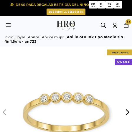
08
11
46
31
🎁 IDEAS PARA REGALAR ESTE DÍA DEL NIÑO
08
11
46
31
DÍAS
HS
MIN
SEG
DESCUBRÍ LA SELECCIÓN
0
Inicio
.
Joyas
.
Anillos
.
Anillos mujer
.
Anillo oro 18k tipo medio sin
fin 1,5grs - an723
ENVÍO GRATIS
5% OFF