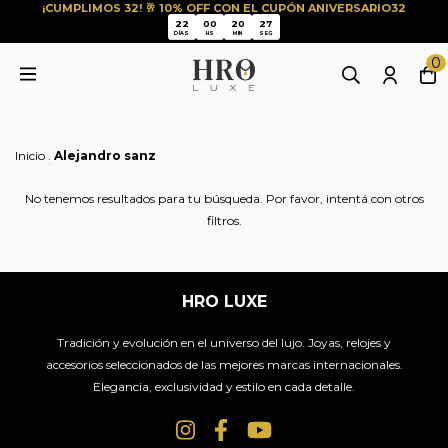
¡CUMPLIMOS 32! 🥂 10% OFF CON EL CUPÓN ANIVERSARIO32
27
22
00
20
27
22
00
20
DÍAS
HS
MIN
SEG
0
Inicio
.
Alejandro sanz
No tenemos resultados para tu búsqueda. Por favor, intentá con otros
filtros.
HRO LUXE
Tradición y evolución en el universo del lujo. Joyas, relojes y
accesorios seleccionados de las mejores marcas internacionales.
Elegancia, exclusividad y estilo en cada detalle.