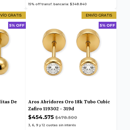
15% off transf. bancaria: $348.840
VÍO GRATIS
ENVÍO GRATIS
5% OFF
5% OFF
itas De
Aros Abridores Oro 18k Tubo Cubic
Zafiro 119302 - 319d
$454.575
$478.500
3, 6, 9 y 12
cuotas sin interés