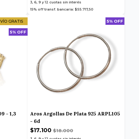
3, 6, 9 y 12
cuotas sin interés
15% off transf. bancaria: $55.717,50
5% OFF
VÍO GRATIS
5% OFF
9 - 1,3
Aros Argollas De Plata 925 ARPL105
- 6d
$17.100
$18.000
3, 6, 9 y 12
cuotas sin interés