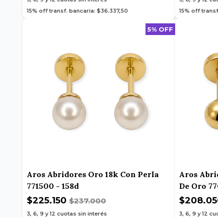
15% off transf. bancaria: $36.337,50
15% off trans
5% OFF
Aros Abridores Oro 18k Con Perla
Aros Abri
771500 - 158d
De Oro 77
$225.150
$208.0
$237.000
3, 6, 9 y 12
cuotas sin interés
3, 6, 9 y 12
cuo