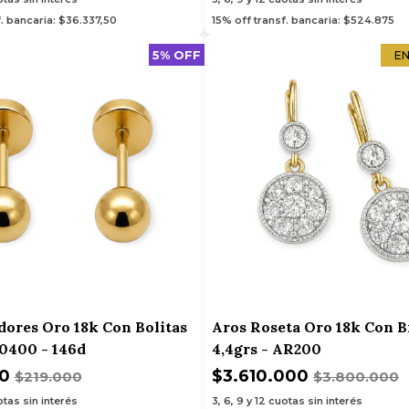
f. bancaria: $36.337,50
15% off transf. bancaria: $524.875
5% OFF
EN
dores Oro 18k Con Bolitas
Aros Roseta Oro 18k Con B
0400 - 146d
4,4grs - AR200
50
$3.610.000
$219.000
$3.800.000
tas sin interés
3, 6, 9 y 12
cuotas sin interés