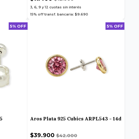
3, 6, 9 y 12
cuotas sin interés
15% off transf. bancaria: $9.690
5% OFF
5% OFF
5
Aros Plata 925 Cubics ARPL543 - 14d
$39.900
$42.000