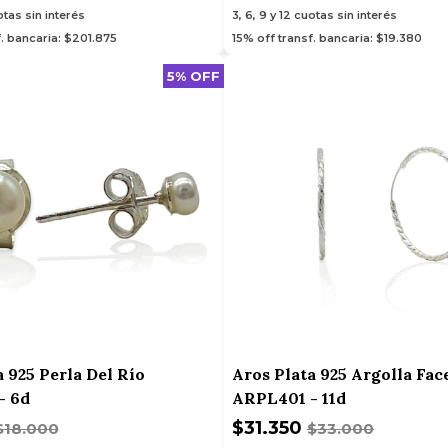
tas sin interés
3, 6, 9 y 12
cuotas sin interés
f. bancaria: $201.875
15% off transf. bancaria: $19.380
5% OFF
 925 Perla Del Río
Aros Plata 925 Argolla Fac
- 6d
ARPL401 - 11d
$31.350
$18.000
$33.000