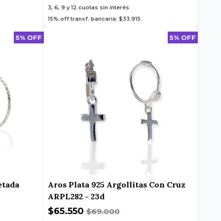
3, 6, 9 y 12
cuotas sin interés
15% off transf. bancaria: $33.915
5% OFF
5% OFF
etada
Aros Plata 925 Argollitas Con Cruz
ARPL282 - 23d
$65.550
$69.000