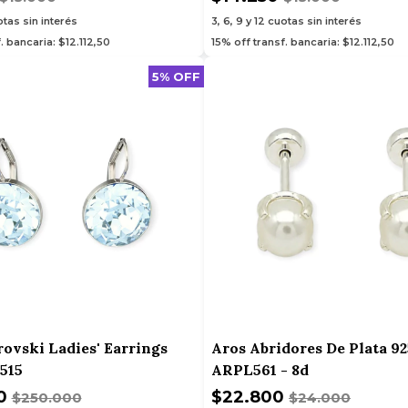
tas sin interés
3, 6, 9 y 12
cuotas sin interés
. bancaria: $12.112,50
15% off transf. bancaria: $12.112,50
5% OFF
ovski Ladies' Earrings
Aros Abridores De Plata 92
8515
ARPL561 - 8d
00
$22.800
$250.000
$24.000