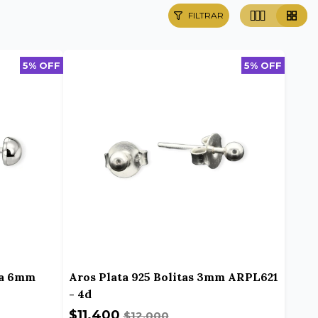
FILTRAR
5% OFF
5% OFF
ta 6mm
Aros Plata 925 Bolitas 3mm ARPL621
- 4d
$11.400
$12.000