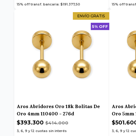
15% off transf. bancaria: $191.377,50
15% off trans
ENVÍO GRATIS
5% OFF
Aros Abridores Oro 18k Bolitas De
Aros Abri
Oro 4mm 110400 - 276d
Oro 5mm 1
$393.300
$501.60
$414.000
3, 6, 9 y 12
cuotas sin interés
3, 6, 9 y 12
cuo