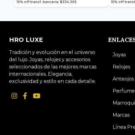
15% off transf. bancaria: $334.305
15% off trans
ENLACE
HRO LUXE
Tradición y evolución en el universo
Joyas
del lujo. Joyas, relojes y accesorios
seleccionados de las mejores marcas
Relojes
internacionales. Elegancia,
Anteojos
exclusividad y estilo en cada detalle.
Perfume
Marroqui
Marcas
Línea P