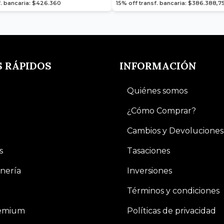
f. bancaria: $426.360
15% off transf. bancaria: $386.388,7
S RÁPIDOS
INFORMACIÓN
Quiénes somos
¿Cómo Comprar?
Cambios y Devoluciones
s
Tasaciones
nería
Inversiones
Términos y condiciones
remium
Políticas de privacidad