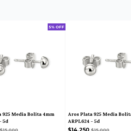
5% OFF
a 925 Media Bolita 4mm
Aros Plata 925 Media Boli
- 5d
ARPL624 - 5d
$14.250
$15.000
$15.000