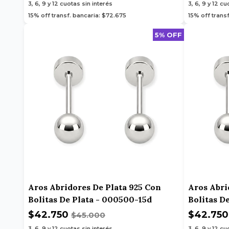
3, 6, 9 y 12
cuotas sin interés
3, 6, 9 y 12
cuo
15% off transf. bancaria: $72.675
15% off transf
5% OFF
Aros Abridores De Plata 925 Con
Aros Abri
Bolitas De Plata - 000500-15d
Bolitas D
$42.750
$42.75
$45.000
3, 6, 9 y 12
cuotas sin interés
3, 6, 9 y 12
cuo