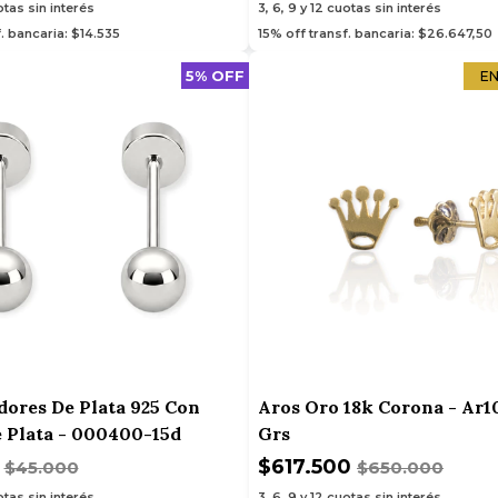
tas sin interés
3, 6, 9 y 12
cuotas sin interés
. bancaria: $14.535
15% off transf. bancaria: $26.647,50
5% OFF
EN
dores De Plata 925 Con
Aros Oro 18k Corona - Ar10
e Plata - 000400-15d
Grs
0
$617.500
$45.000
$650.000
tas sin interés
3, 6, 9 y 12
cuotas sin interés