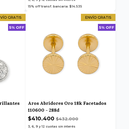
15% off transf. bancaria: $14.535
VÍO GRATIS
ENVÍO GRATIS
5% OFF
5% OFF
rillantes
Aros Abridores Oro 18k Facetados
110600 - 288d
$410.400
$432.000
3, 6, 9 y 12
cuotas sin interés