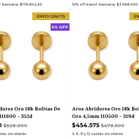
f. bancaria: $176.842,50
15% off transf. bancaria: $3.068.500
ENVÍO GRATIS
EN
5% OFF
dores Oro 18k Bolitas De
Aros Abridores Oro 18k Bol
11600 - 352d
Oro 4,5mm 110500 - 319d
0
$454.575
$528.000
$478.500
tas sin interés
3, 6, 9 y 12
cuotas sin interés