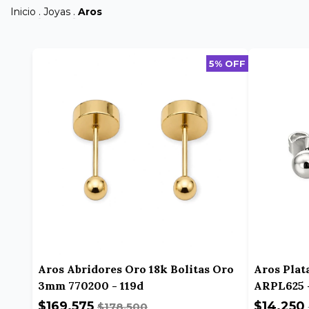
Inicio
.
Joyas
.
Aros
5% OFF
Aros Abridores Oro 18k Bolitas Oro
Aros Plat
3mm 770200 - 119d
ARPL625 
$169.575
$14.250
$178.500