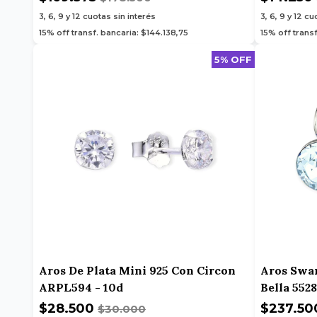
3, 6, 9 y 12
cuotas sin interés
3, 6, 9 y 12
cuo
15% off transf. bancaria: $144.138,75
15% off transf
5% OFF
Aros De Plata Mini 925 Con Circon
Aros Swar
ARPL594 - 10d
Bella 552
$28.500
$237.5
$30.000