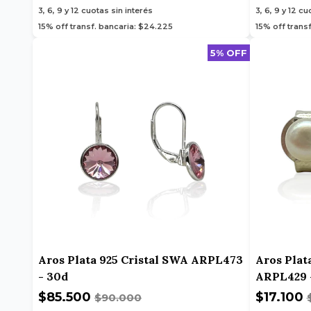
3, 6, 9 y 12
cuotas sin interés
3, 6, 9 y 12
cuo
15% off transf. bancaria: $24.225
15% off trans
5% OFF
Aros Plata 925 Cristal SWA ARPL473
Aros Plata
- 30d
ARPL429 
$85.500
$17.100
$90.000