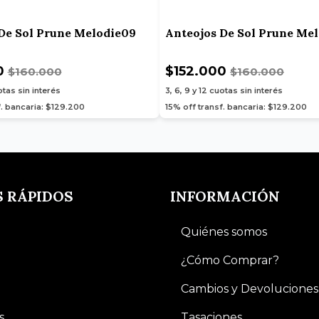
De Sol Prune Melodie09
Anteojos De Sol Prune Me
0
$152.000
$160.000
$160.000
tas sin interés
3, 6, 9 y 12
cuotas sin interés
f. bancaria: $129.200
15% off transf. bancaria: $129.200
S RÁPIDOS
INFORMACIÓN
Quiénes somos
¿Cómo Comprar?
Cambios y Devoluciones
s
Tasaciones