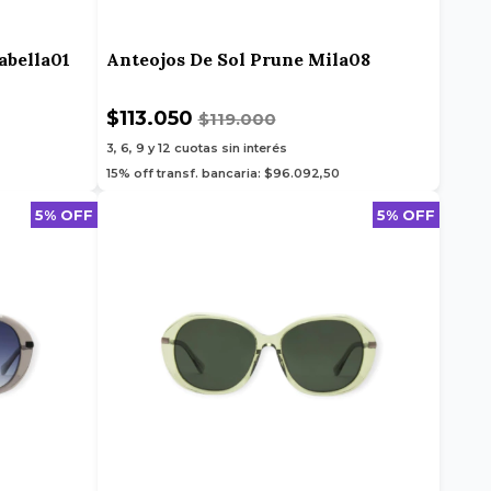
abella01
Anteojos De Sol Prune Mila08
$113.050
$119.000
3, 6, 9 y 12
cuotas sin interés
15% off transf. bancaria: $96.092,50
5% OFF
5% OFF