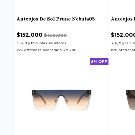
Anteojos De Sol Prune Nebula05
Anteojos 
$152.000
$152.00
$160.000
3, 6, 9 y 12
cuotas sin interés
3, 6, 9 y 12
cuo
15% off transf. bancaria: $129.200
15% off trans
5% OFF