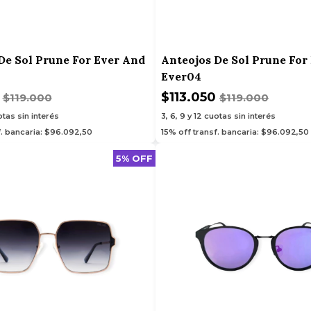
De Sol Prune For Ever And
Anteojos De Sol Prune For
Ever04
0
$113.050
$119.000
$119.000
tas sin interés
3, 6, 9 y 12
cuotas sin interés
f. bancaria: $96.092,50
15% off transf. bancaria: $96.092,50
5% OFF