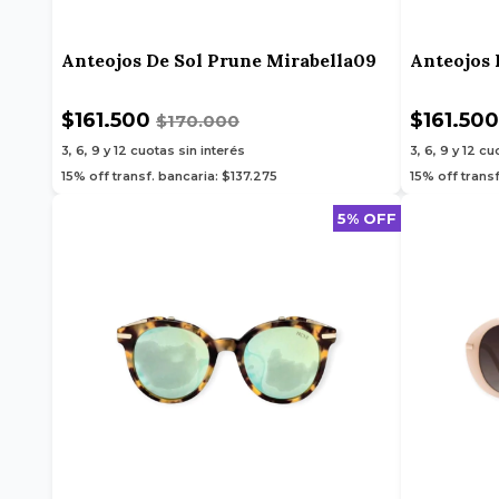
Anteojos De Sol Prune Mirabella09
Anteojos 
$161.500
$161.50
$170.000
3, 6, 9 y 12
cuotas sin interés
3, 6, 9 y 12
cuo
15% off transf. bancaria: $137.275
15% off transf
5% OFF