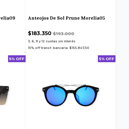
relia09
Anteojos De Sol Prune Morelia05
$183.350
$193.000
3, 6, 9 y 12
cuotas sin interés
15% off transf. bancaria: $155.847,50
5% OFF
5% OFF