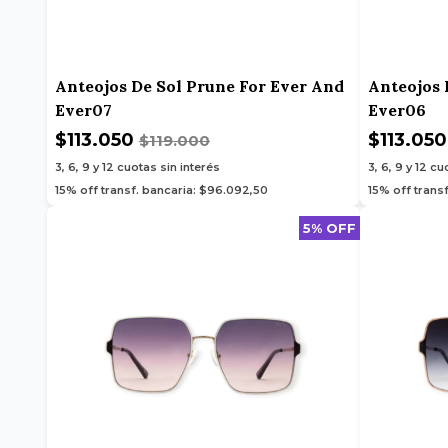
Anteojos De Sol Prune For Ever And
Anteojos 
Ever07
Ever06
$113.050
$113.05
$119.000
3, 6, 9 y 12
cuotas sin interés
3, 6, 9 y 12
cuo
15% off transf. bancaria: $96.092,50
15% off trans
5% OFF