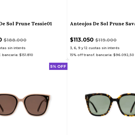
De Sol Prune Tessie01
Anteojos De Sol Prune Sa
0
$113.050
$188.000
$119.000
tas sin interés
3, 6, 9 y 12
cuotas sin interés
. bancaria: $151.810
15% off transf. bancaria: $96.092,50
5% OFF