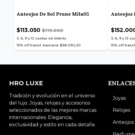
Anteojos De Sol Prune Mila05
Anteojos 
$113.050
$152.00
$119.000
3, 6, 9 y 12
cuotas sin interés
3, 6, 9 y 12
cuo
15% off transf. bancaria: $96.092,50
15% off trans
ENLACE
HRO LUXE
Tradición y evolución en el universo
Joyas
del lujo. Joyas, relojes y accesorios
seleccionados de las mejores marcas
Relojes
internacionales. Elegancia,
Anteojos
exclusividad y estilo en cada detalle.
Perfume