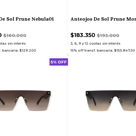
De Sol Prune Nebula01
Anteojos De Sol Prune Mo
0
$183.350
$160.000
$193.000
tas sin interés
3, 6, 9 y 12
cuotas sin interés
f. bancaria: $129.200
15% off transf. bancaria: $155.847,50
5% OFF