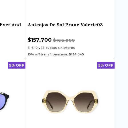
 Ever And
Anteojos De Sol Prune Valerie03
$157.700
$166.000
3, 6, 9 y 12
cuotas sin interés
15% off transf. bancaria: $134.045
5% OFF
5% OFF