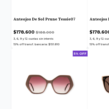
Anteojos De Sol Prune Tessie07
Anteojos 
$178.600
$178.60
$188.000
3, 6, 9 y 12
cuotas sin interés
3, 6, 9 y 12
cuo
15% off transf. bancaria: $151.810
15% off transf
5% OFF