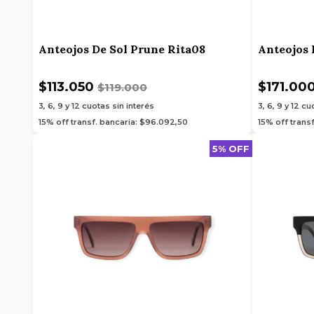
Anteojos De Sol Prune Rita08
Anteojos 
$113.050
$171.00
$119.000
3, 6, 9 y 12
cuotas sin interés
3, 6, 9 y 12
cuo
15% off transf. bancaria: $96.092,50
15% off trans
5% OFF