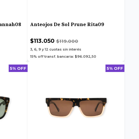
vannah08
Anteojos De Sol Prune Rita09
$113.050
$119.000
3, 6, 9 y 12
cuotas sin interés
15% off transf. bancaria: $96.092,50
5% OFF
5% OFF