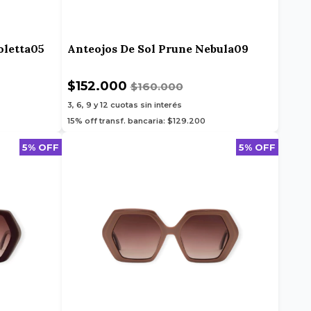
oletta05
Anteojos De Sol Prune Nebula09
$152.000
$160.000
3, 6, 9 y 12
cuotas sin interés
15% off transf. bancaria: $129.200
5% OFF
5% OFF