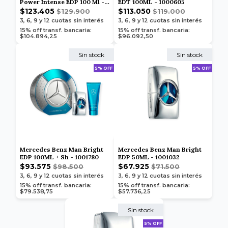
Power Intense EDP 100 Ml -
EDT 100ML - 1000605
1006068
$123.405
$113.050
$129.900
$119.000
3, 6, 9 y 12
cuotas sin interés
3, 6, 9 y 12
cuotas sin interés
15% off transf. bancaria:
15% off transf. bancaria:
$104.894,25
$96.092,50
Sin stock
Sin stock
5% OFF
5% OFF
Mercedes Benz Man Bright
Mercedes Benz Man Bright
EDP 100ML + Sh - 1001780
EDP 50ML - 1001032
$93.575
$67.925
$98.500
$71.500
3, 6, 9 y 12
cuotas sin interés
3, 6, 9 y 12
cuotas sin interés
15% off transf. bancaria:
15% off transf. bancaria:
$79.538,75
$57.736,25
Sin stock
5% OFF