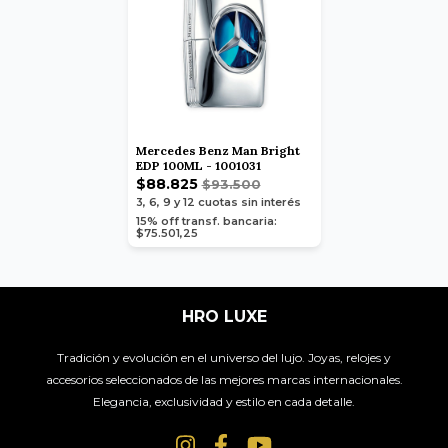
Mercedes Benz Man Bright
EDP 100ML - 1001031
$88.825
$93.500
3, 6, 9 y 12
cuotas sin interés
15% off transf. bancaria:
$75.501,25
HRO LUXE
Tradición y evolución en el universo del lujo. Joyas, relojes y
accesorios seleccionados de las mejores marcas internacionales.
Elegancia, exclusividad y estilo en cada detalle.