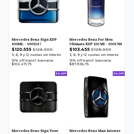
Mercedes Benz Sign EDP
Mercedes Benz For Men
100ML - 1001247
Ultimate EDP 120 Ml - 1001786
$120.555
$103.455
$126.900
$108.900
3, 6, 9 y 12
cuotas sin interés
3, 6, 9 y 12
cuotas sin interés
15% off transf. bancaria:
15% off transf. bancaria:
$102.471,75
$87.936,75
5% OFF
5% OFF
Mercedes Benz Sign Your
Mercedes Benz Man Intense