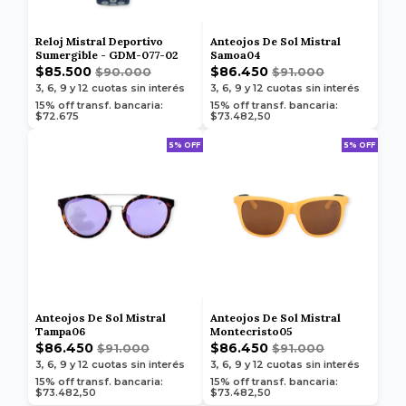
Reloj Mistral Deportivo
Anteojos De Sol Mistral
Sumergible - GDM-077-02
Samoa04
$85.500
$86.450
$90.000
$91.000
3, 6, 9 y 12
cuotas sin interés
3, 6, 9 y 12
cuotas sin interés
15% off transf. bancaria:
15% off transf. bancaria:
$72.675
$73.482,50
5% OFF
5% OFF
Anteojos De Sol Mistral
Anteojos De Sol Mistral
Tampa06
Montecristo05
$86.450
$86.450
$91.000
$91.000
3, 6, 9 y 12
cuotas sin interés
3, 6, 9 y 12
cuotas sin interés
15% off transf. bancaria:
15% off transf. bancaria:
$73.482,50
$73.482,50