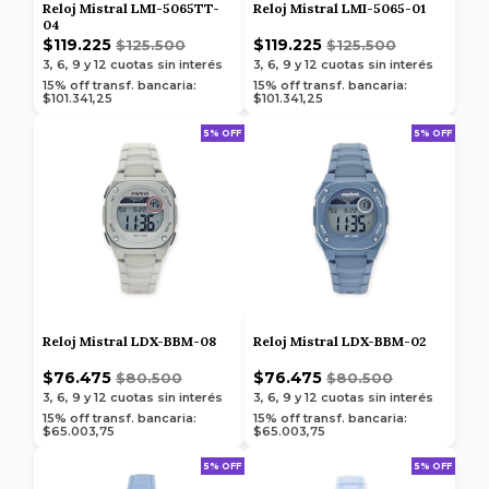
Reloj Mistral LMI-5065TT-
Reloj Mistral LMI-5065-01
04
$119.225
$119.225
$125.500
$125.500
3, 6, 9 y 12
cuotas sin interés
3, 6, 9 y 12
cuotas sin interés
15% off transf. bancaria:
15% off transf. bancaria:
$101.341,25
$101.341,25
5% OFF
5% OFF
Reloj Mistral LDX-BBM-08
Reloj Mistral LDX-BBM-02
$76.475
$76.475
$80.500
$80.500
3, 6, 9 y 12
cuotas sin interés
3, 6, 9 y 12
cuotas sin interés
15% off transf. bancaria:
15% off transf. bancaria:
$65.003,75
$65.003,75
5% OFF
5% OFF