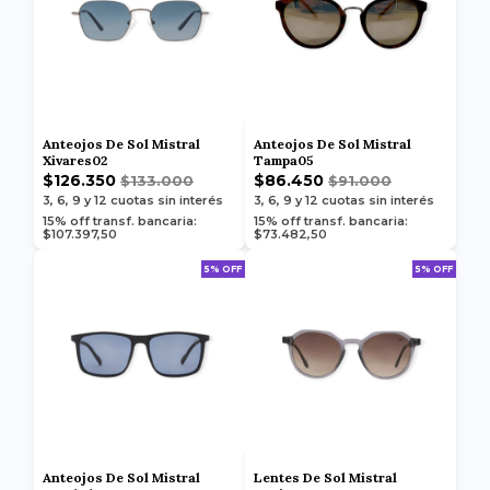
Anteojos De Sol Mistral
Anteojos De Sol Mistral
Xivares02
Tampa05
$126.350
$86.450
$133.000
$91.000
3, 6, 9 y 12
cuotas sin interés
3, 6, 9 y 12
cuotas sin interés
15% off transf. bancaria:
15% off transf. bancaria:
$107.397,50
$73.482,50
5% OFF
5% OFF
Anteojos De Sol Mistral
Lentes De Sol Mistral