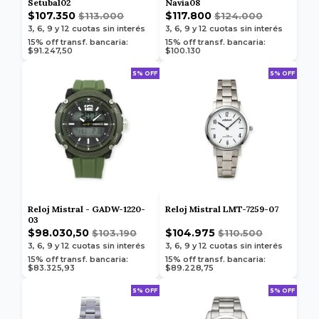
Setubal02
Navia08
$107.350
$117.800
$113.000
$124.000
3, 6, 9 y 12
cuotas sin interés
3, 6, 9 y 12
cuotas sin interés
15% off transf. bancaria:
15% off transf. bancaria:
$91.247,50
$100.130
5% OFF
5% OFF
Reloj Mistral - GADW-1220-
Reloj Mistral LMT-7259-07
03
$98.030,50
$104.975
$103.190
$110.500
3, 6, 9 y 12
cuotas sin interés
3, 6, 9 y 12
cuotas sin interés
15% off transf. bancaria:
15% off transf. bancaria:
$83.325,93
$89.228,75
5% OFF
5% OFF