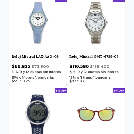
Reloj Mistral LAX-AAO-06
Reloj Mistral GMT-6789-07
$69.825
$110.580
$73.500
$116.400
3, 6, 9 y 12
cuotas sin interés
3, 6, 9 y 12
cuotas sin interés
15% off transf. bancaria:
15% off transf. bancaria:
$59.351,25
$93.993
5% OFF
5% OFF