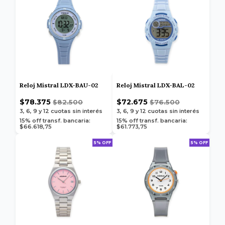
Reloj Mistral LDX-BAU-02
Reloj Mistral LDX-BAL-02
$78.375
$72.675
$82.500
$76.500
3, 6, 9 y 12
cuotas sin interés
3, 6, 9 y 12
cuotas sin interés
15% off transf. bancaria:
15% off transf. bancaria:
$66.618,75
$61.773,75
5% OFF
5% OFF