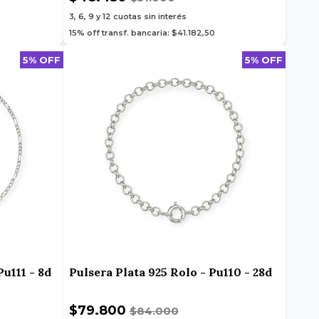
3, 6, 9 y 12
cuotas sin interés
15% off transf. bancaria: $41.182,50
5% OFF
5% OFF
Pu111 - 8d
Pulsera Plata 925 Rolo - Pu110 - 28d
$79.800
$84.000