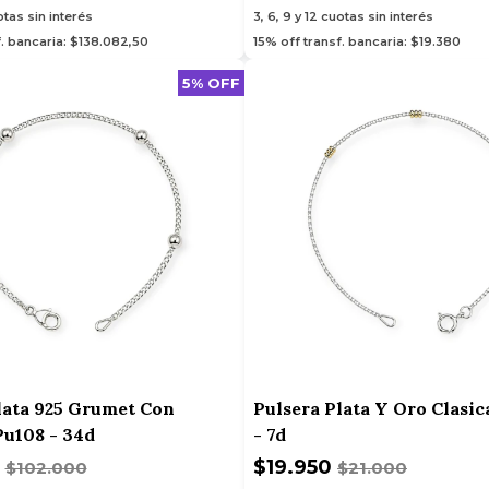
tas sin interés
3, 6, 9 y 12
cuotas sin interés
f. bancaria: $138.082,50
15% off transf. bancaria: $19.380
5% OFF
lata 925 Grumet Con
Pulsera Plata Y Oro Clasic
Pu108 - 34d
- 7d
0
$19.950
$102.000
$21.000