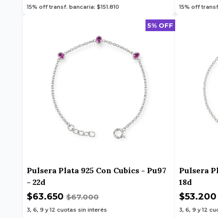
15% off transf. bancaria: $151.810
15% off trans
5% OFF
Pulsera Plata 925 Con Cubics - Pu97
Pulsera Pl
- 22d
18d
$63.650
$53.20
$67.000
3, 6, 9 y 12
cuotas sin interés
3, 6, 9 y 12
cuo