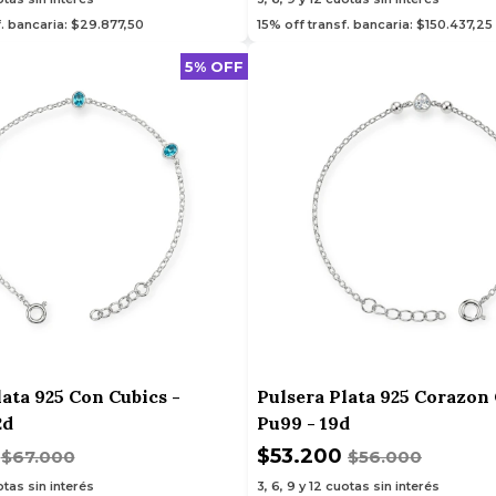
f. bancaria: $29.877,50
15% off transf. bancaria: $150.437,25
5% OFF
lata 925 Con Cubics -
Pulsera Plata 925 Corazon 
2d
Pu99 - 19d
0
$53.200
$67.000
$56.000
tas sin interés
3, 6, 9 y 12
cuotas sin interés