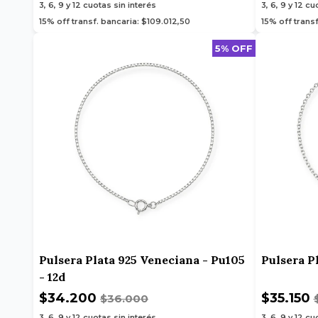
3, 6, 9 y 12
cuotas sin interés
3, 6, 9 y 12
cuo
15% off transf. bancaria: $109.012,50
15% off trans
5% OFF
Pulsera Plata 925 Veneciana - Pu105
Pulsera Pl
- 12d
$34.200
$35.150
$36.000
3, 6, 9 y 12
cuotas sin interés
3, 6, 9 y 12
cuo