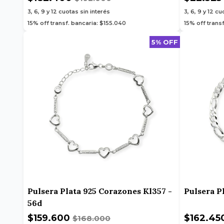
3, 6, 9 y 12
cuotas sin interés
3, 6, 9 y 12
cuo
15% off transf. bancaria: $155.040
15% off trans
5% OFF
Pulsera Plata 925 Corazones Kl357 -
Pulsera P
56d
$159.600
$162.45
$168.000