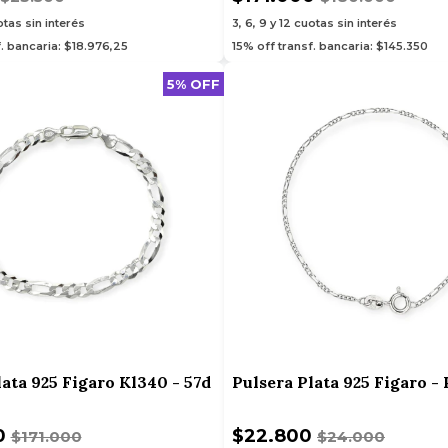
tas sin interés
3, 6, 9 y 12
cuotas sin interés
f. bancaria: $18.976,25
15% off transf. bancaria: $145.350
5% OFF
lata 925 Figaro Kl340 - 57d
Pulsera Plata 925 Figaro - 
0
$22.800
$171.000
$24.000