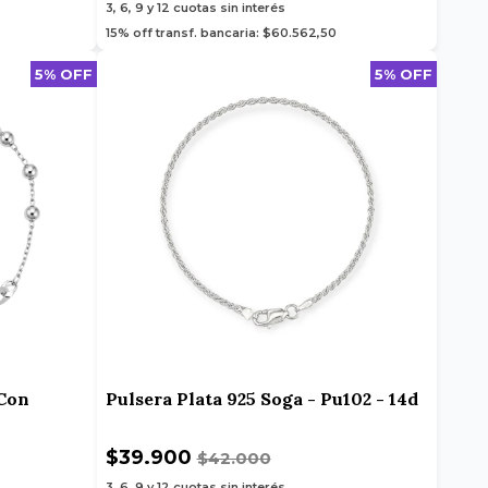
3, 6, 9 y 12
cuotas sin interés
15% off transf. bancaria: $60.562,50
5% OFF
5% OFF
 Con
Pulsera Plata 925 Soga - Pu102 - 14d
$39.900
$42.000
3, 6, 9 y 12
cuotas sin interés