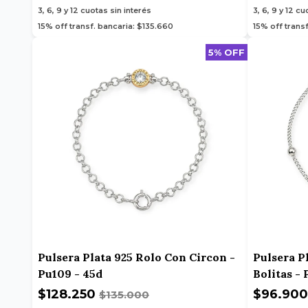
3, 6, 9 y 12
cuotas sin interés
3, 6, 9 y 12
cuo
15% off transf. bancaria: $135.660
15% off trans
5% OFF
Pulsera Plata 925 Rolo Con Circon -
Pulsera P
Pu109 - 45d
Bolitas - 
$128.250
$96.90
$135.000