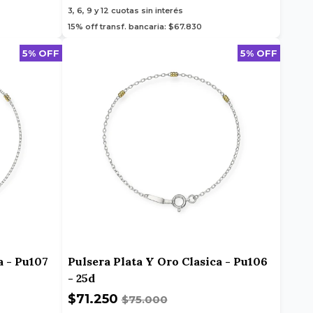
3, 6, 9 y 12
cuotas sin interés
15% off transf. bancaria: $67.830
5% OFF
5% OFF
a - Pu107
Pulsera Plata Y Oro Clasica - Pu106
- 25d
$71.250
$75.000