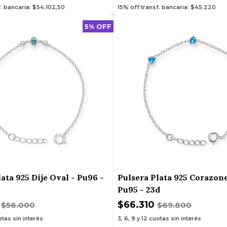
f. bancaria: $54.102,50
15% off transf. bancaria: $45.220
5% OFF
ata 925 Dije Oval - Pu96 -
Pulsera Plata 925 Corazone
Pu95 - 23d
0
$66.310
$56.000
$69.800
tas sin interés
3, 6, 9 y 12
cuotas sin interés