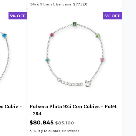
15% off transf. bancaria: $77.520
5% OFF
5% OFF
s Cubic -
Pulsera Plata 925 Con Cubics - Pu94
- 28d
$80.845
$85.100
3, 6, 9 y 12
cuotas sin interés