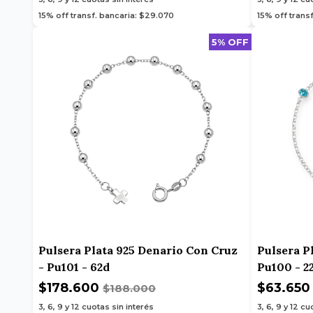
15% off transf. bancaria: $29.070
15% off trans
5% OFF
Pulsera Plata 925 Denario Con Cruz
Pulsera P
- Pu101 - 62d
Pu100 - 2
$178.600
$63.65
$188.000
3, 6, 9 y 12
cuotas sin interés
3, 6, 9 y 12
cuo