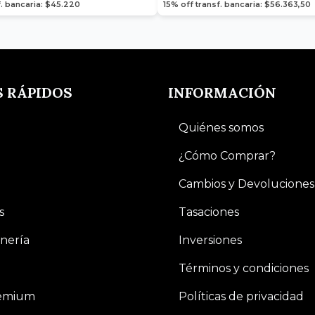
f. bancaria: $45.220
15% off transf. bancaria: $56.363,50
S RÁPIDOS
INFORMACIÓN
Quiénes somos
¿Cómo Comprar?
Cambios y Devoluciones
s
Tasaciones
nería
Inversiones
Términos y condiciones
remium
Políticas de privacidad