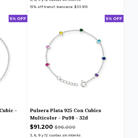
15% off transf. bancaria: $33.915
5% OFF
5% OFF
Cubic -
Pulsera Plata 925 Con Cubics
Multicolor - Pu98 - 32d
$91.200
$96.000
3, 6, 9 y 12
cuotas sin interés