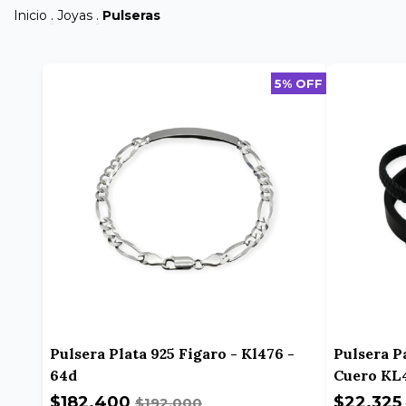
Inicio
.
Joyas
.
Pulseras
5% OFF
Pulsera Plata 925 Figaro - Kl476 -
Pulsera P
64d
Cuero KL4
$182.400
$22.325
$192.000