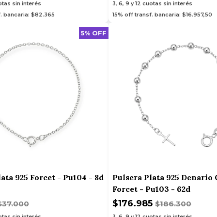
tas sin interés
3, 6, 9 y 12
cuotas sin interés
f. bancaria: $82.365
15% off transf. bancaria: $16.957,50
5% OFF
ata 925 Forcet - Pu104 - 8d
Pulsera Plata 925 Denario
Forcet - Pu103 - 62d
$176.985
$37.000
$186.300
tas sin interés
3, 6, 9 y 12
cuotas sin interés