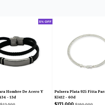
5% OFF
ara Hombre De Acero Y
Pulsera Plata 925 Fitta P
34 - 13d
Kl412 - 60d
$171.000
$23.500
$180.000