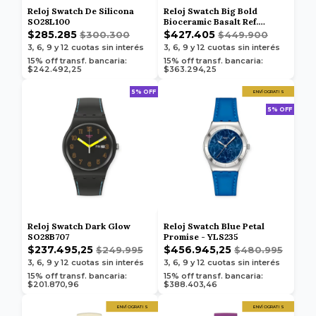
Reloj Swatch De Silicona
Reloj Swatch Big Bold
SO28L100
Bioceramic Basalt Ref.
SB03B110
$285.285
$427.405
$300.300
$449.900
3, 6, 9 y 12
cuotas sin interés
3, 6, 9 y 12
cuotas sin interés
15% off transf. bancaria:
15% off transf. bancaria:
$242.492,25
$363.294,25
5% OFF
ENVÍO GRATIS
5% OFF
Reloj Swatch Dark Glow
Reloj Swatch Blue Petal
SO28B707
Promise - YLS235
$237.495,25
$456.945,25
$249.995
$480.995
3, 6, 9 y 12
cuotas sin interés
3, 6, 9 y 12
cuotas sin interés
15% off transf. bancaria:
15% off transf. bancaria:
$201.870,96
$388.403,46
ENVÍO GRATIS
ENVÍO GRATIS