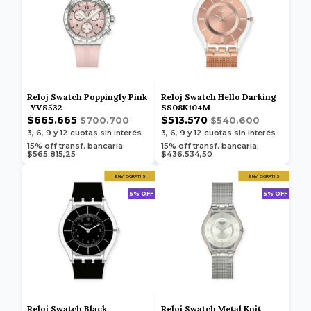
Reloj Swatch Poppingly Pink
Reloj Swatch Hello Darking
-YVS532
SS08K104M
$665.665
$513.570
$700.700
$540.600
3, 6, 9 y 12
cuotas sin interés
3, 6, 9 y 12
cuotas sin interés
15% off transf. bancaria:
15% off transf. bancaria:
$565.815,25
$436.534,50
ENVÍO GRATIS
ENVÍO GRATIS
5% OFF
5% OFF
Reloj Swatch Black
Reloj Swatch Metal Knit