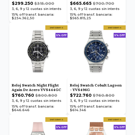
$299.250
$665.665
$315.000
$700.700
3, 6, 9 y 12
cuotas sin interés
3, 6, 9 y 12
cuotas sin interés
15% off transf. bancaria:
15% off transf. bancaria:
$254.362,50
$565.815,25
ENVÍO GRATIS
ENVÍO GRATIS
5% OFF
5% OFF
Reloj Swatch Night Flight
Reloj Swatch Cobalt Lagoon
Again De Acero YVS444GC
- YVS496G
$760.760
$722.760
$800.800
$760.800
3, 6, 9 y 12
cuotas sin interés
3, 6, 9 y 12
cuotas sin interés
15% off transf. bancaria:
15% off transf. bancaria:
$646.646
$614.346
ENVÍO GRATIS
ENVÍO GRATIS
5% OFF
5% OFF