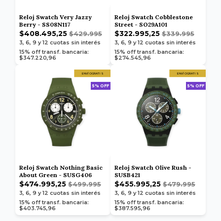
Reloj Swatch Very Jazzy
Reloj Swatch Cobblestone
Berry - SS08N117
Street - SO29A101
$408.495,25
$322.995,25
$429.995
$339.995
3, 6, 9 y 12
cuotas sin interés
3, 6, 9 y 12
cuotas sin interés
15% off transf. bancaria:
15% off transf. bancaria:
$347.220,96
$274.545,96
ENVÍO GRATIS
ENVÍO GRATIS
5% OFF
5% OFF
Reloj Swatch Nothing Basic
Reloj Swatch Olive Rush -
About Green - SUSG406
SUSB421
$474.995,25
$455.995,25
$499.995
$479.995
3, 6, 9 y 12
cuotas sin interés
3, 6, 9 y 12
cuotas sin interés
15% off transf. bancaria:
15% off transf. bancaria:
$403.745,96
$387.595,96