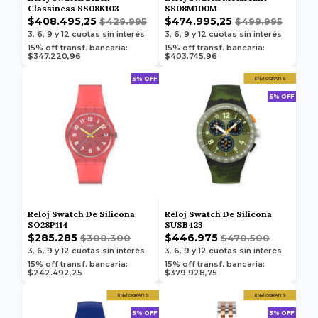
Classiness SS08K103
SS08M100M
$408.495,25
$474.995,25
$429.995
$499.995
3, 6, 9 y 12
cuotas sin interés
3, 6, 9 y 12
cuotas sin interés
15% off transf. bancaria:
15% off transf. bancaria:
$347.220,96
$403.745,96
5% OFF
ENVÍO GRATIS
5% OFF
Reloj Swatch De Silicona
Reloj Swatch De Silicona
SO28P114
SUSB423
$285.285
$446.975
$300.300
$470.500
3, 6, 9 y 12
cuotas sin interés
3, 6, 9 y 12
cuotas sin interés
15% off transf. bancaria:
15% off transf. bancaria:
$242.492,25
$379.928,75
ENVÍO GRATIS
ENVÍO GRATIS
5% OFF
5% OFF