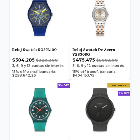
Reloj Swatch SO29L100
Reloj Swatch De Acero
YSS308G
$304.285
$475.475
$320.300
$500.500
3, 6, 9 y 12
cuotas sin interés
3, 6, 9 y 12
cuotas sin interés
15% off transf. bancaria:
15% off transf. bancaria:
$258.642,25
$404.153,75
5% OFF
ENVÍO GRATIS
5% OFF