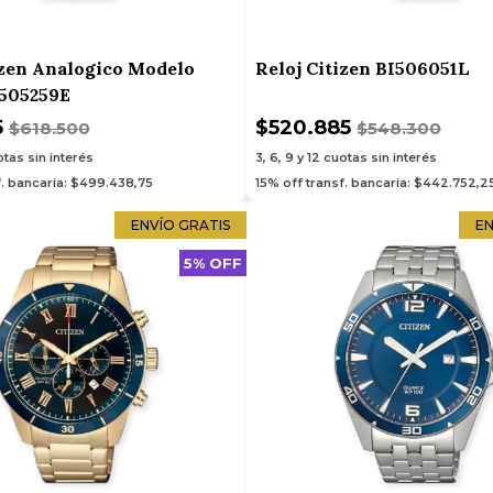
izen Analogico Modelo
Reloj Citizen BI506051L
I505259E
5
$520.885
$618.500
$548.300
tas sin interés
3, 6, 9 y 12
cuotas sin interés
f. bancaria: $499.438,75
15% off transf. bancaria: $442.752,2
ENVÍO GRATIS
EN
5% OFF