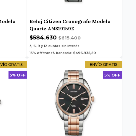
Modelo
Reloj Citizen Cronografo Modelo
Quartz AN819159E
$584.630
$615.400
3, 6, 9 y 12
cuotas sin interés
15% off transf. bancaria: $496.935,50
VÍO GRATIS
ENVÍO GRATIS
5% OFF
5% OFF