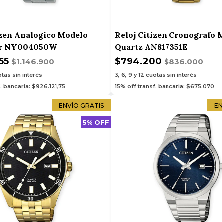
izen Analogico Modelo
Reloj Citizen Cronografo 
er NY004050W
Quartz AN817351E
555
$794.200
$1.146.900
$836.000
tas sin interés
3, 6, 9 y 12
cuotas sin interés
. bancaria: $926.121,75
15% off transf. bancaria: $675.070
ENVÍO GRATIS
EN
5% OFF