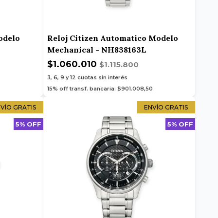
odelo
Reloj Citizen Automatico Modelo
Mechanical - NH838163L
$1.060.010
$1.115.800
3, 6, 9 y 12
cuotas sin interés
15% off transf. bancaria: $901.008,50
VÍO GRATIS
ENVÍO GRATIS
5% OFF
5% OFF