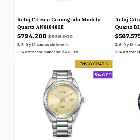
Reloj Citizen Cronografo Modelo
Reloj Cit
Quartz AN818489E
Quartz B
$794.200
$587.57
$836.000
3, 6, 9 y 12
cuotas sin interés
3, 6, 9 y 12
cuo
15% off transf. bancaria: $675.070
15% off trans
ENVÍO GRATIS
5% OFF