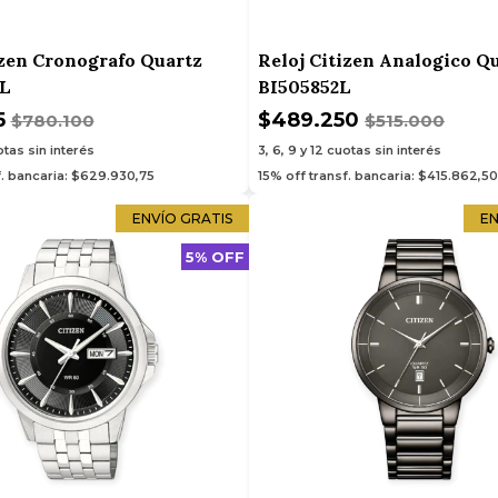
izen Cronografo Quartz
Reloj Citizen Analogico Qu
L
BI505852L
5
$489.250
$780.100
$515.000
tas sin interés
3, 6, 9 y 12
cuotas sin interés
f. bancaria: $629.930,75
15% off transf. bancaria: $415.862,50
ENVÍO GRATIS
EN
5% OFF