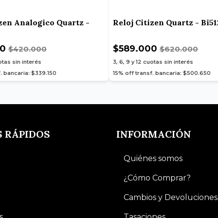
izen Analogico Quartz -
Reloj Citizen Quartz - Bi5
00
$589.000
$420.000
$620.000
tas sin interés
3, 6, 9 y 12
cuotas sin interés
f. bancaria: $339.150
15% off transf. bancaria: $500.650
S RÁPIDOS
INFORMACIÓN
Quiénes somos
¿Cómo Comprar?
Cambios y Devoluciones
s
Tasaciones