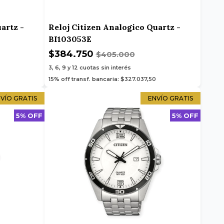
artz -
Reloj Citizen Analogico Quartz -
BI103053E
$384.750
$405.000
3, 6, 9 y 12
cuotas sin interés
15% off transf. bancaria: $327.037,50
VÍO GRATIS
ENVÍO GRATIS
5% OFF
5% OFF