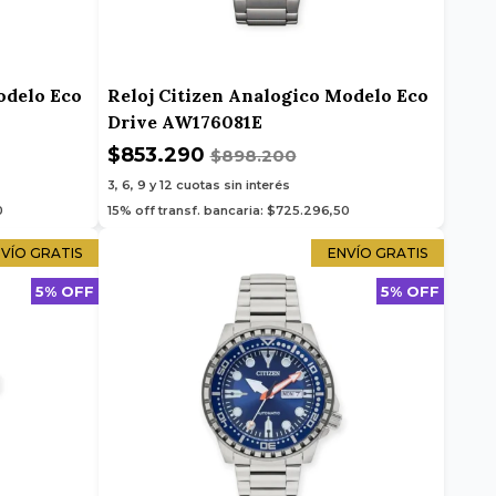
odelo Eco
Reloj Citizen Analogico Modelo Eco
Drive AW176081E
$853.290
$898.200
3, 6, 9 y 12
cuotas sin interés
0
15% off transf. bancaria: $725.296,50
VÍO GRATIS
ENVÍO GRATIS
5% OFF
5% OFF