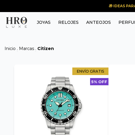
🎁 IDEAS PA
JOYAS
RELOJES
ANTEOJOS
PERFU
Inicio
.
Marcas
.
Citizen
ENVÍO GRATIS
5% OFF