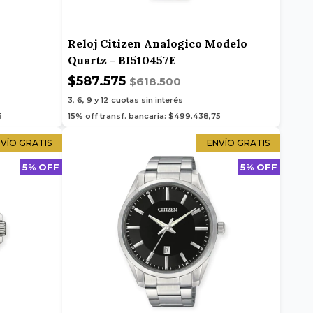
Reloj Citizen Analogico Modelo
Quartz - BI510457E
$587.575
$618.500
3, 6, 9 y 12
cuotas sin interés
5
15% off transf. bancaria: $499.438,75
VÍO GRATIS
ENVÍO GRATIS
5% OFF
5% OFF