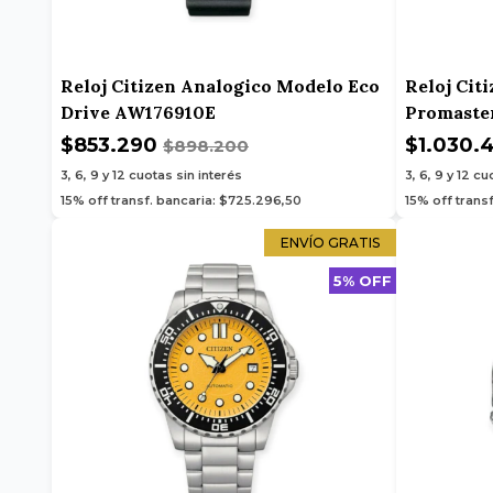
Reloj Citizen Analogico Modelo Eco
Reloj Cit
Drive AW176910E
Promaste
$853.290
$1.030.
$898.200
3, 6, 9 y 12
cuotas sin interés
3, 6, 9 y 12
cuo
15% off transf. bancaria: $725.296,50
15% off trans
ENVÍO GRATIS
5% OFF