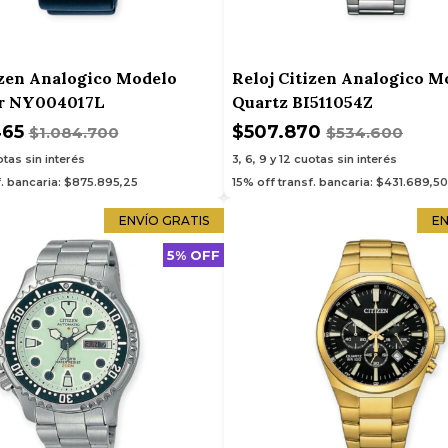
izen Analogico Modelo
Reloj Citizen Analogico M
r NY004017L
Quartz BI511054Z
465
$507.870
$1.084.700
$534.600
tas sin interés
3, 6, 9 y 12
cuotas sin interés
f. bancaria: $875.895,25
15% off transf. bancaria: $431.689,50
ENVÍO GRATIS
EN
5% OFF