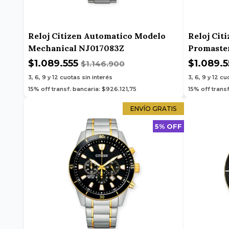
Reloj Citizen Automatico Modelo
Reloj Cit
Mechanical NJ017083Z
Promast
$1.089.555
$1.089.
$1.146.900
3, 6, 9 y 12
cuotas sin interés
3, 6, 9 y 12
cuo
15% off transf. bancaria: $926.121,75
15% off transf
ENVÍO GRATIS
5% OFF