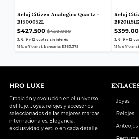
Reloj Citizen Analogico Quartz -
Reloj Cit
BI500052L
BF201151E
$427.500
$399.0
$450.000
3, 6, 9 y 12
cuotas sin interés
3, 6, 9 y 12
cuo
15% off transf. bancaria: $363.375
15% off trans
ENLACE
HRO LUXE
Tradición y evolución en el universo
Joyas
del lujo. Joyas, relojes y accesorios
seleccionados de las mejores marcas
Relojes
internacionales. Elegancia,
Anteojos
exclusividad y estilo en cada detalle.
Perfume