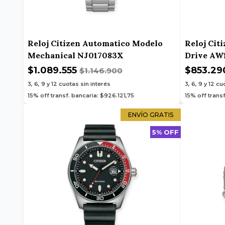
Reloj Citizen Automatico Modelo
Reloj Cit
Mechanical NJ017083X
Drive AW
$1.089.555
$853.2
$1.146.900
3, 6, 9 y 12
cuotas sin interés
3, 6, 9 y 12
cuo
15% off transf. bancaria: $926.121,75
15% off trans
ENVÍO GRATIS
5% OFF