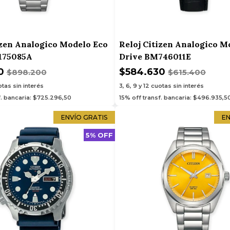
izen Analogico Modelo Eco
Reloj Citizen Analogico M
175085A
Drive BM746011E
90
$584.630
$898.200
$615.400
tas sin interés
3, 6, 9 y 12
cuotas sin interés
f. bancaria: $725.296,50
15% off transf. bancaria: $496.935,5
ENVÍO GRATIS
EN
5% OFF