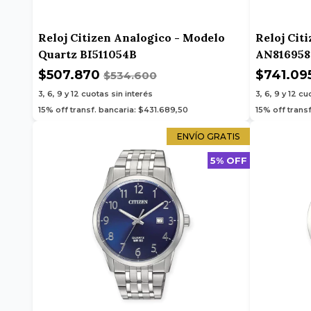
Reloj Citizen Analogico - Modelo
Reloj Cit
Quartz BI511054B
AN816958
$507.870
$741.09
$534.600
3, 6, 9 y 12
cuotas sin interés
3, 6, 9 y 12
cuo
15% off transf. bancaria: $431.689,50
15% off trans
ENVÍO GRATIS
5% OFF