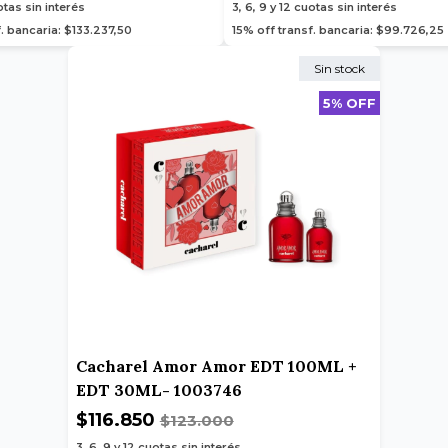
tas sin interés
3, 6, 9 y 12
cuotas sin interés
. bancaria: $133.237,50
15% off transf. bancaria: $99.726,25
Sin stock
5% OFF
Cacharel Amor Amor EDT 100ML +
EDT 30ML- 1003746
$116.850
$123.000
3, 6, 9 y 12
cuotas sin interés