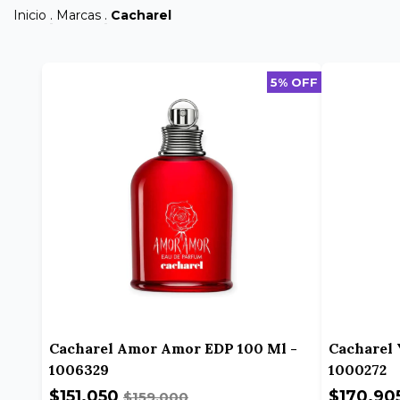
Inicio
.
Marcas
.
Cacharel
5% OFF
Cacharel Amor Amor EDP 100 Ml -
Cacharel 
1006329
1000272
$151.050
$170.90
$159.000