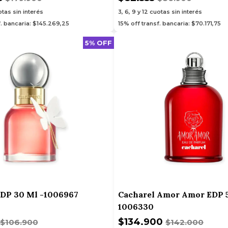
tas sin interés
3, 6, 9 y 12
cuotas sin interés
f. bancaria: $145.269,25
15% off transf. bancaria: $70.171,75
5% OFF
 EDP 30 Ml -1006967
Cacharel Amor Amor EDP 5
1006330
$134.900
$106.900
$142.000