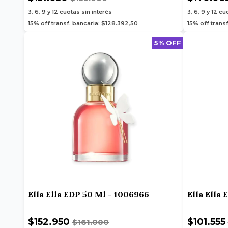
3, 6, 9 y 12
cuotas sin interés
3, 6, 9 y 12
cuo
15% off transf. bancaria: $128.392,50
15% off trans
5% OFF
Ella Ella EDP 50 Ml - 1006966
Ella Ella
$152.950
$101.555
$161.000