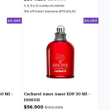
3, 6, 9 y 12
cuotas sin interés
15% off transf. bancaria: $173.612,50
5% OFF
5% OFF
0 Ml -
Cacharel Amor Amor EDP 30 Ml -
1006331
$96.900
$102.000