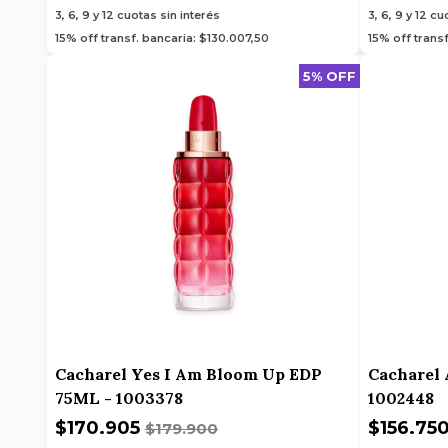
3, 6, 9 y 12
cuotas sin interés
3, 6, 9 y 12
cuo
15% off transf. bancaria: $130.007,50
15% off transf
5% OFF
Cacharel Yes I Am Bloom Up EDP
Cacharel 
75ML - 1003378
1002448
$170.905
$156.75
$179.900