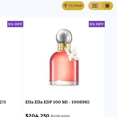
FILTRAR
5% OFF
5% OFF
271
Ella Ella EDP 100 Ml - 1006965
$204.250
$215.000