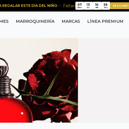
07
13
10
59
Faltan
RA REGALAR ESTE DÍA DEL NIÑO
DESCUBRÍ
07
13
10
59
DÍAS
HS
MIN
SEG
MES
MARROQUINERÍA
MARCAS
LÍNEA PREMIUM