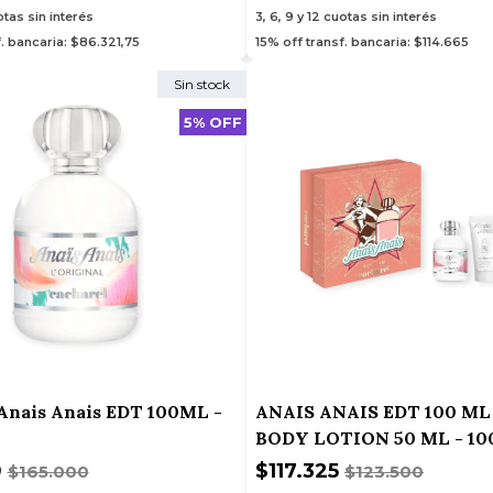
tas sin interés
3, 6, 9 y 12
cuotas sin interés
. bancaria: $86.321,75
15% off transf. bancaria: $114.665
Sin stock
5% OFF
Anais Anais EDT 100ML -
ANAIS ANAIS EDT 100 ML 
BODY LOTION 50 ML - 10
0
$117.325
$165.000
$123.500