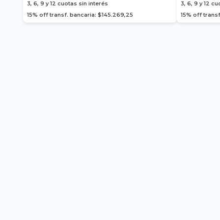
3, 6, 9 y 12
cuotas sin interés
3, 6, 9 y 12
cuo
15% off transf. bancaria: $145.269,25
15% off transf