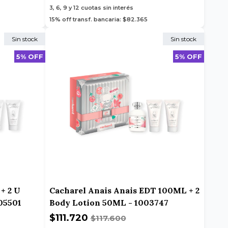
3, 6, 9 y 12
cuotas sin interés
15% off transf. bancaria: $82.365
Sin stock
Sin stock
5% OFF
5% OFF
+ 2 U
Cacharel Anais Anais EDT 100ML + 2
05501
Body Lotion 50ML - 1003747
$111.720
$117.600