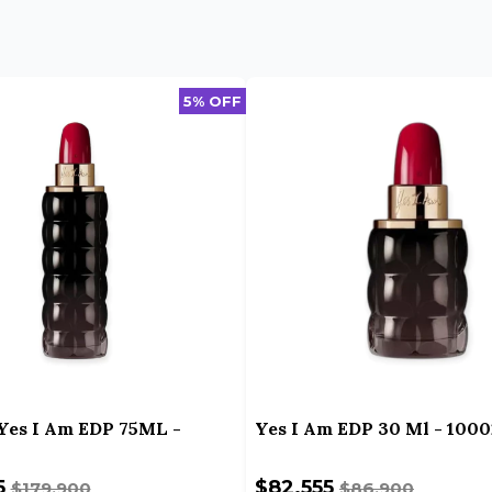
5% OFF
Yes I Am EDP 75ML -
Yes I Am EDP 30 Ml - 1000
5
$82.555
$179.900
$86.900