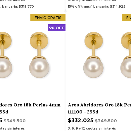
f. bancaria: $319.770
15% off transf. bancaria: $314.925
ENVÍO GRATIS
EN
5% OFF
dores Oro 18k Perlas 4mm
Aros Abridores Oro 18k P
233d
111100 - 233d
5
$332.025
$349.500
$349.500
tas sin interés
3, 6, 9 y 12
cuotas sin interés