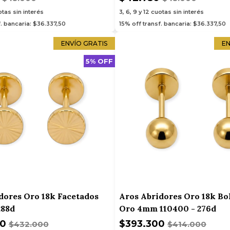
tas sin interés
3, 6, 9 y 12
cuotas sin interés
f. bancaria: $36.337,50
15% off transf. bancaria: $36.337,50
ENVÍO GRATIS
EN
5% OFF
dores Oro 18k Facetados
Aros Abridores Oro 18k Bol
288d
Oro 4mm 110400 - 276d
00
$393.300
$432.000
$414.000