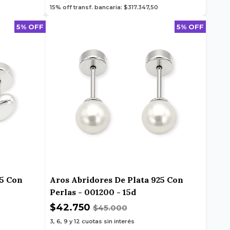
5
15% off transf. bancaria: $317.347,50
5% OFF
5% OFF
25 Con
Aros Abridores De Plata 925 Con
Perlas - 001200 - 15d
$42.750
$45.000
3, 6, 9 y 12
cuotas sin interés