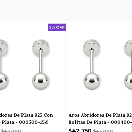
5% OFF
dores De Plata 925 Con
Aros Abridores De Plata 9
e Plata - 000500-15d
Bolitas De Plata - 000400
0
$42.750
$45.000
$45.000