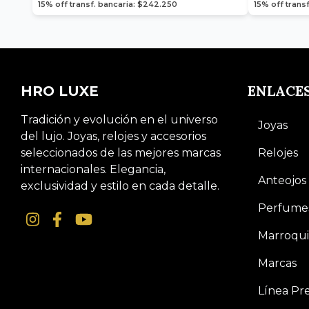
15% off transf. bancaria: $242.250
15% off transf
ENLACE
HRO LUXE
Tradición y evolución en el universo
Joyas
del lujo. Joyas, relojes y accesorios
seleccionados de las mejores marcas
Relojes
internacionales. Elegancia,
Anteojos
exclusividad y estilo en cada detalle.
Perfume
Marroqui
Marcas
Línea P