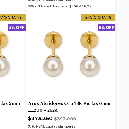
15% off transf. bancaria: $306.446,25
VÍO GRATIS
ENVÍO GRATIS
5% OFF
5% OFF
erlas 5mm
Aros Abridores Oro 18k Perlas 6mm
111200 - 262d
$373.350
$393.000
3, 6, 9 y 12
cuotas sin interés