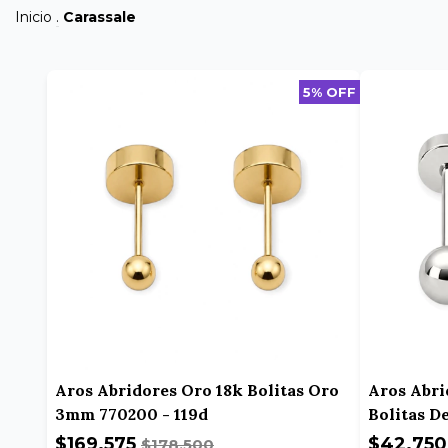
Inicio
.
Carassale
5% OFF
Aros Abridores Oro 18k Bolitas Oro
Aros Abri
3mm 770200 - 119d
Bolitas D
$169.575
$42.75
$178.500