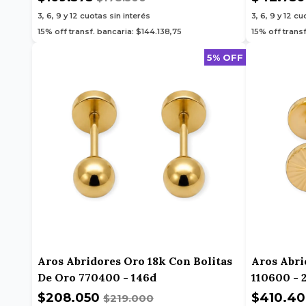
3, 6, 9 y 12
cuotas sin interés
3, 6, 9 y 12
cuo
15% off transf. bancaria: $144.138,75
15% off trans
5% OFF
Aros Abridores Oro 18k Con Bolitas
Aros Abri
De Oro 770400 - 146d
110600 - 
$208.050
$410.4
$219.000