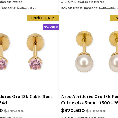
tas sin interés
3, 6, 9 y 12
cuotas sin interés
f. bancaria: $386.388,75
15% off transf. bancaria: $386.388,7
ENVÍO GRATIS
EN
5% OFF
dores Oro 18k Cubic Rosa
Aros Abridores Oro 18k Pe
264d
Cultivadas 5mm 111500 - 2
00
$370.500
$396.000
$390.000
tas sin interés
3, 6, 9 y 12
cuotas sin interés