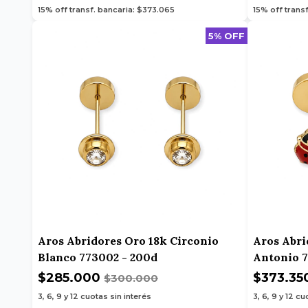
15% off transf. bancaria: $373.065
15% off trans
5% OFF
Aros Abridores Oro 18k Circonio
Aros Abri
Blanco 773002 - 200d
Antonio 7
$285.000
$373.35
$300.000
3, 6, 9 y 12
cuotas sin interés
3, 6, 9 y 12
cuo