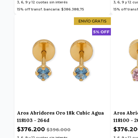
3, 6, 9 y 12
cuotas sin interés
3, 6, 9 y 12
cuo
15% off transf. bancaria: $386.388,75
15% off trans
ENVÍO GRATIS
5% OFF
Aros Abridores Oro 18k Cubic Agua
Aros Abri
118103 - 264d
118100 - 
$376.200
$376.2
$396.000
3, 6, 9 y 12
cuotas sin interés
3, 6, 9 y 12
cuo