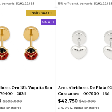
f. bancaria: $282.221,25
15% off transf. bancaria: $282.221,2
ENVÍO GRATIS
5% OFF
dores Oro 18k Vaquita San
Aros Abridores De Plata 9
79400 - 262d
Corazones - 007900 - 15d
0
$42.750
$393.000
$45.000
tas sin interés
3, 6, 9 y 12
cuotas sin interés