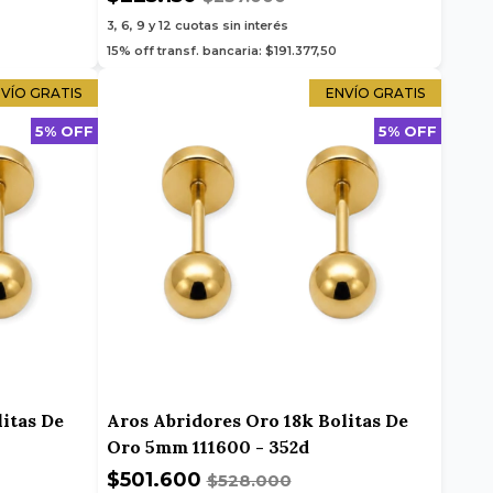
3, 6, 9 y 12
cuotas sin interés
15% off transf. bancaria: $191.377,50
VÍO GRATIS
ENVÍO GRATIS
5% OFF
5% OFF
itas De
Aros Abridores Oro 18k Bolitas De
Oro 5mm 111600 - 352d
$501.600
$528.000