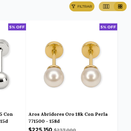
FILTRAR
5% OFF
5% OFF
25 Con
Aros Abridores Oro 18k Con Perla
-15d
771500 - 158d
$225.150
$237.000