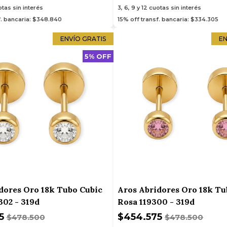
tas sin interés
3, 6, 9 y 12
cuotas sin interés
f. bancaria: $348.840
15% off transf. bancaria: $334.305
ENVÍO GRATIS
EN
5% OFF
dores Oro 18k Tubo Cubic
Aros Abridores Oro 18k Tu
302 - 319d
Rosa 119300 - 319d
75
$454.575
$478.500
$478.500