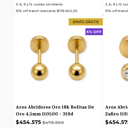
3, 6, 9 y 12
cuotas sin interés
3, 6, 9 y 12
cuo
15% off transf. bancaria: $176.842,50
15% off trans
ENVÍO GRATIS
5% OFF
Aros Abridores Oro 18k Bolitas De
Aros Abri
Oro 4,5mm 110500 - 319d
Zafiro 119
$454.575
$454.5
$478.500