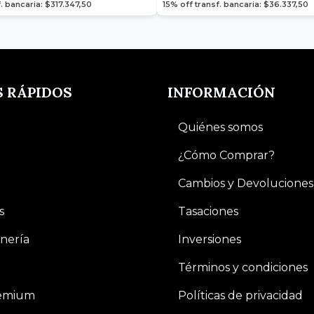
. bancaria: $317.347,50
15% off transf. bancaria: $36.337,50
S RÁPIDOS
INFORMACIÓN
Quiénes somos
¿Cómo Comprar?
Cambios y Devoluciones
s
Tasaciones
nería
Inversiones
Términos y condiciones
remium
Políticas de privacidad