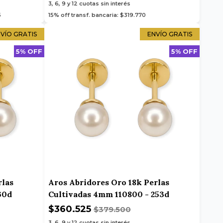
3, 6, 9 y 12
cuotas sin interés
5
15% off transf. bancaria: $319.770
VÍO GRATIS
ENVÍO GRATIS
5% OFF
5% OFF
rlas
Aros Abridores Oro 18k Perlas
60d
Cultivadas 4mm 110800 - 253d
$360.525
$379.500
3, 6, 9 y 12
cuotas sin interés