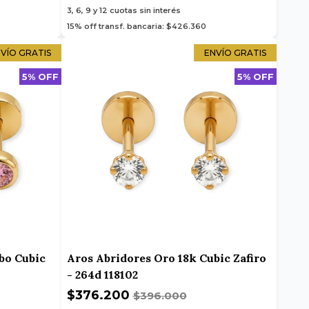
3, 6, 9 y 12
cuotas sin interés
15% off transf. bancaria: $426.360
VÍO GRATIS
ENVÍO GRATIS
5% OFF
5% OFF
bo Cubic
Aros Abridores Oro 18k Cubic Zafiro
- 264d 118102
$376.200
$396.000