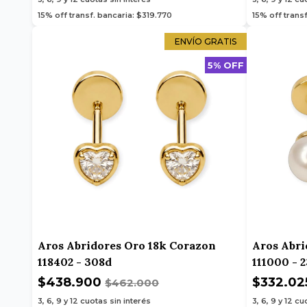
15% off transf. bancaria: $319.770
15% off trans
ENVÍO GRATIS
5% OFF
Aros Abridores Oro 18k Corazon
Aros Abri
118402 - 308d
111000 - 
$438.900
$332.02
$462.000
3, 6, 9 y 12
cuotas sin interés
3, 6, 9 y 12
cuo