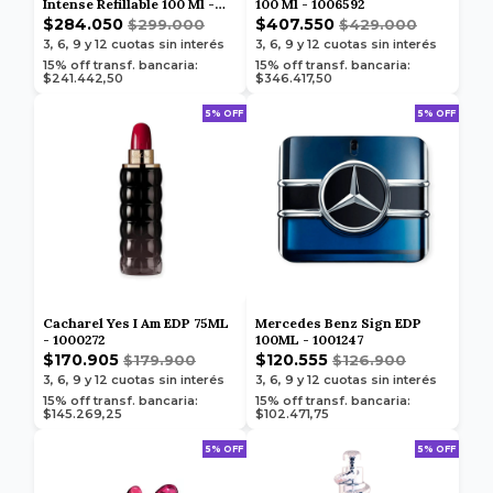
Intense Refillable 100 Ml -
100 Ml - 1006592
1007137
$284.050
$407.550
$299.000
$429.000
3, 6, 9 y 12
cuotas sin interés
3, 6, 9 y 12
cuotas sin interés
15% off transf. bancaria:
15% off transf. bancaria:
$241.442,50
$346.417,50
5% OFF
5% OFF
Cacharel Yes I Am EDP 75ML
Mercedes Benz Sign EDP
- 1000272
100ML - 1001247
$170.905
$120.555
$179.900
$126.900
3, 6, 9 y 12
cuotas sin interés
3, 6, 9 y 12
cuotas sin interés
15% off transf. bancaria:
15% off transf. bancaria:
$145.269,25
$102.471,75
5% OFF
5% OFF