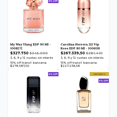
5% OFF
My Way Ylang EDP 90 Ml -
Carolina Herrera 212 Vip
1008272
Rose EDP 80 Ml - 1006118
$327.750
$267.339,50
$345.000
$281.410
3, 6, 9 y 12
cuotas sin interés
3, 6, 9 y 12
cuotas sin interés
15% off transf. bancaria:
15% off transf. bancaria:
$278.587,50
$227.238,58
5% OFF
ENVÍO GRATIS
5% OFF