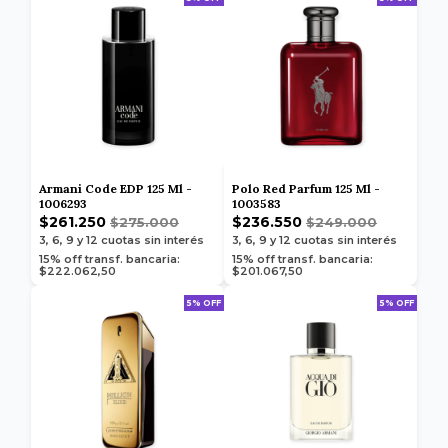
Armani Code EDP 125 Ml -
Polo Red Parfum 125 Ml -
1006293
1003583
$261.250
$236.550
$275.000
$249.000
3, 6, 9 y 12
cuotas sin interés
3, 6, 9 y 12
cuotas sin interés
15% off transf. bancaria:
15% off transf. bancaria:
$222.062,50
$201.067,50
5% OFF
5% OFF