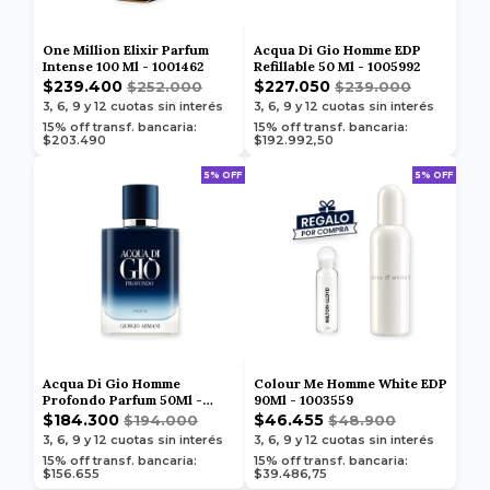
One Million Elixir Parfum
Acqua Di Gio Homme EDP
Intense 100 Ml - 1001462
Refillable 50 Ml - 1005992
$239.400
$227.050
$252.000
$239.000
3, 6, 9 y 12
cuotas sin interés
3, 6, 9 y 12
cuotas sin interés
15% off transf. bancaria:
15% off transf. bancaria:
$203.490
$192.992,50
5% OFF
5% OFF
Acqua Di Gio Homme
Colour Me Homme White EDP
Profondo Parfum 50Ml -
90Ml - 1003559
1006109
$184.300
$46.455
$194.000
$48.900
3, 6, 9 y 12
cuotas sin interés
3, 6, 9 y 12
cuotas sin interés
15% off transf. bancaria:
15% off transf. bancaria:
$156.655
$39.486,75