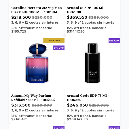
Carolina Herrera 212 Vip Men
Armani Si EDP 100 Ml -
Black EDP 100 Ml - 1001814
1002508
$218.500
$369.550
$230.000
$389.000
3, 6, 9 y 12
cuotas sin interés
3, 6, 9 y 12
cuotas sin interés
15% off transf. bancaria:
15% off transf. bancaria:
$185.725
$314.117,50
5% OFF
ENVÍO GRATIS
5% OFF
Armani My Way Parfum
Armani Code EDP 75 Ml -
Refillable 90 Ml - 1005995
1006294
$313.500
$246.050
$330.000
$259.000
3, 6, 9 y 12
cuotas sin interés
3, 6, 9 y 12
cuotas sin interés
15% off transf. bancaria:
15% off transf. bancaria:
$266.475
$209.142,50
5% OFF
5% OFF