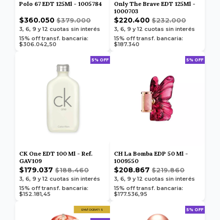
Polo 67 EDT 125Ml - 1005784
Only The Brave EDT 125Ml -
1000703
$360.050
$220.400
$379.000
$232.000
3, 6, 9 y 12
cuotas sin interés
3, 6, 9 y 12
cuotas sin interés
15% off transf. bancaria:
15% off transf. bancaria:
$306.042,50
$187.340
5% OFF
5% OFF
CK One EDT 100 Ml - Ref.
CH La Bomba EDP 50 Ml -
GAV109
1009550
$179.037
$208.867
$188.460
$219.860
3, 6, 9 y 12
cuotas sin interés
3, 6, 9 y 12
cuotas sin interés
15% off transf. bancaria:
15% off transf. bancaria:
$152.181,45
$177.536,95
5% OFF
ENVÍO GRATIS