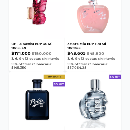
CH La Bomba EDP 30 Ml -
Amore Mio EDP 100 Ml -
1009549
1002866
$171.000
$43.605
$180.000
$45.900
3, 6, 9 y 12
cuotas sin interés
3, 6, 9 y 12
cuotas sin interés
15% off transf. bancaria:
15% off transf. bancaria:
$145.350
$37.064,25
5% OFF
ENVÍO GRATIS
5% OFF