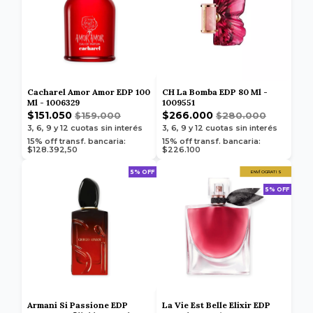
Cacharel Amor Amor EDP 100
CH La Bomba EDP 80 Ml -
Ml - 1006329
1009551
$151.050
$266.000
$159.000
$280.000
3, 6, 9 y 12
cuotas sin interés
3, 6, 9 y 12
cuotas sin interés
15% off transf. bancaria:
15% off transf. bancaria:
$128.392,50
$226.100
5% OFF
ENVÍO GRATIS
5% OFF
Armani Si Passione EDP
La Vie Est Belle Elixir EDP