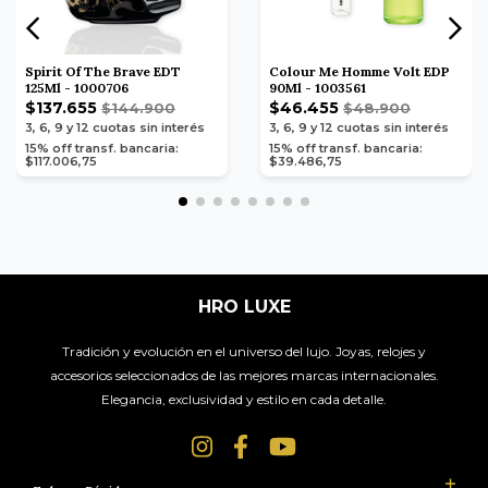
Spirit Of The Brave EDT
Colour Me Homme Volt EDP
125Ml - 1000706
90Ml - 1003561
$137.655
$46.455
$144.900
$48.900
3, 6, 9 y 12
cuotas sin interés
3, 6, 9 y 12
cuotas sin interés
15% off transf. bancaria:
15% off transf. bancaria:
$117.006,75
$39.486,75
HRO LUXE
Tradición y evolución en el universo del lujo. Joyas, relojes y
accesorios seleccionados de las mejores marcas internacionales.
Elegancia, exclusividad y estilo en cada detalle.