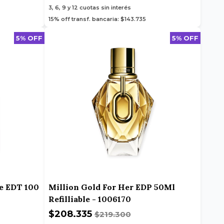
3, 6, 9 y 12
cuotas sin interés
15% off transf. bancaria: $143.735
5% OFF
5% OFF
e EDT 100
Million Gold For Her EDP 50Ml
Refilliable - 1006170
$208.335
$219.300