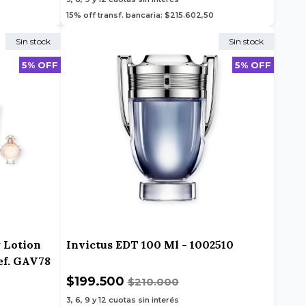
15% off transf. bancaria: $215.602,50
Sin stock
Sin stock
5% OFF
5% OFF
 Lotion
Invictus EDT 100 Ml - 1002510
ef. GAV78
$199.500
$210.000
3, 6, 9 y 12
cuotas sin interés