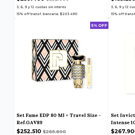
3, 6, 9 y 12
cuotas sin interés
3, 6, 9 y 12
cuo
15% off transf. bancaria: $203.490
15% off trans
5% OFF
Set Fame EDP 80 Ml + Travel Size -
Set Invic
Ref.GAV89
Intense 1
Ref. GAV
$252.510
$267.9
$265.800