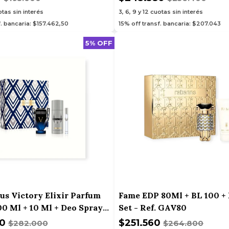
tas sin interés
3, 6, 9 y 12
cuotas sin interés
f. bancaria: $157.462,50
15% off transf. bancaria: $207.043
5% OFF
tus Victory Elixir Parfum
Fame EDP 80Ml + BL 100 +
00 Ml + 10 Ml + Deo Spray -
Set - Ref. GAV80
83
00
$251.560
$282.000
$264.800