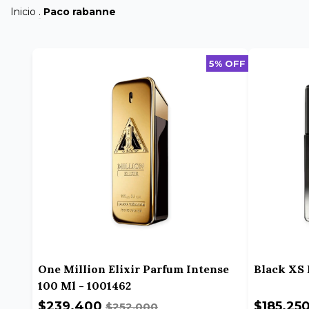
Inicio
.
Paco rabanne
5% OFF
One Million Elixir Parfum Intense
Black XS 
100 Ml - 1001462
$239.400
$185.25
$252.000