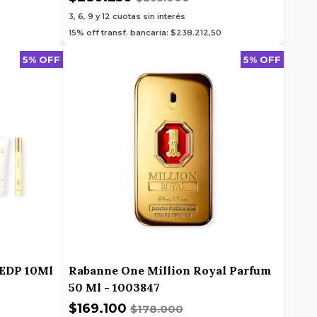
3, 6, 9 y 12
cuotas sin interés
15% off transf. bancaria: $238.212,50
5% OFF
5% OFF
 EDP 10Ml
Rabanne One Million Royal Parfum
50 Ml - 1003847
$169.100
$178.000