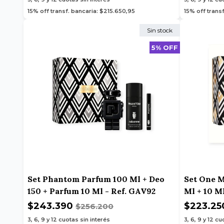
15% off transf. bancaria: $215.650,95
15% off transf
Sin stock
5% OFF
Set Phantom Parfum 100 Ml + Deo
Set One M
150 + Parfum 10 Ml - Ref. GAV92
Ml + 10 M
$243.390
$223.2
$256.200
3, 6, 9 y 12
cuotas sin interés
3, 6, 9 y 12
cuo