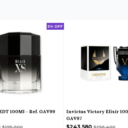
5% OFF
EDT 100Ml - Ref. GAV99
Invictus Victory Elixir 100
GAV97
0
$243.580
$195.000
$256.400