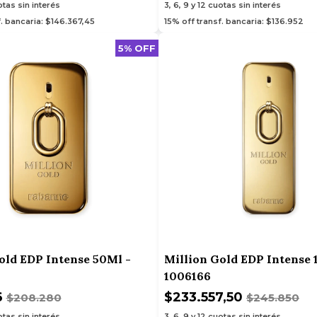
tas sin interés
3, 6, 9 y 12
cuotas sin interés
f. bancaria: $146.367,45
15% off transf. bancaria: $136.952
5% OFF
old EDP Intense 50Ml -
Million Gold EDP Intense 
1006166
6
$233.557,50
$208.280
$245.850
tas sin interés
3, 6, 9 y 12
cuotas sin interés