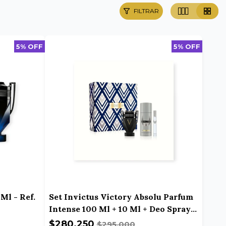
FILTRAR
5% OFF
5% OFF
Ml - Ref.
Set Invictus Victory Absolu Parfum
Intense 100 Ml + 10 Ml + Deo Spray -
Ref. GAV91
$280.250
$295.000