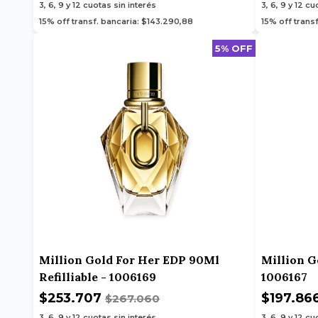
3, 6, 9 y 12
cuotas sin interés
3, 6, 9 y 12
cuo
15% off transf. bancaria: $143.290,88
15% off trans
5% OFF
Million Gold For Her EDP 90Ml
Million G
Refilliable - 1006169
1006167
$253.707
$197.86
$267.060
3, 6, 9 y 12
cuotas sin interés
3, 6, 9 y 12
cuo