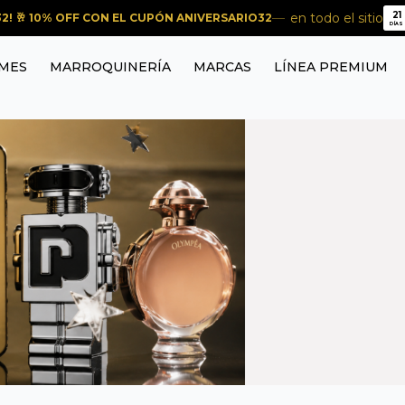
21
en todo el sitio
2! 🥂 10% OFF CON EL CUPÓN ANIVERSARIO32
21
DÍAS
MES
MARROQUINERÍA
MARCAS
LÍNEA PREMIUM