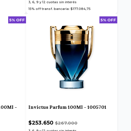
3, 6, 9 y 12
cuotas sin interés
15% off transf. bancaria: $177.084,75
5% OFF
5% OFF
100Ml -
Invictus Parfum 100Ml - 1005701
$253.650
$267.000
3, 6, 9 y 12
cuotas sin interés