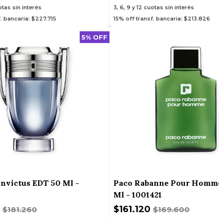
tas sin interés
3, 6, 9 y 12
cuotas sin interés
. bancaria: $227.715
15% off transf. bancaria: $213.826
5% OFF
nvictus EDT 50 Ml -
Paco Rabanne Pour Homm
Ml - 1001421
7
$161.120
$181.260
$169.600