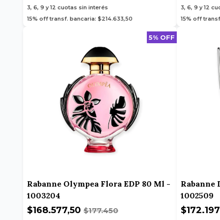
3, 6, 9 y 12
cuotas sin interés
3, 6, 9 y 12
cuo
15% off transf. bancaria: $214.633,50
15% off transf
5% OFF
Rabanne Olympea Flora EDP 80 Ml -
Rabanne I
1003204
1002509
$168.577,50
$172.19
$177.450