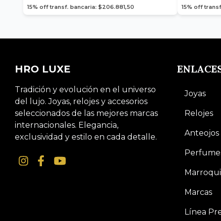
15% off transf. bancaria: $206.881,50
15% off trans
ENLACE
HRO LUXE
Tradición y evolución en el universo
Joyas
del lujo. Joyas, relojes y accesorios
seleccionados de las mejores marcas
Relojes
internacionales. Elegancia,
Anteojos
exclusividad y estilo en cada detalle.
Perfume
Marroqui
Marcas
Línea P