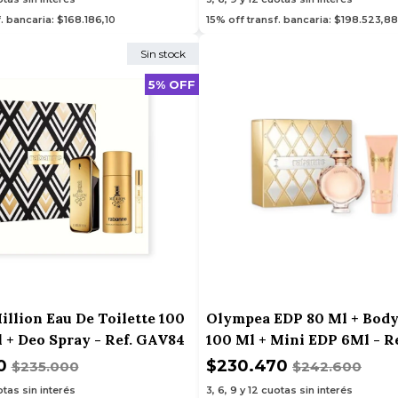
. bancaria: $168.186,10
15% off transf. bancaria: $198.523,88
Sin stock
5% OFF
illion Eau De Toilette 100
Olympea EDP 80 Ml + Body
l + Deo Spray - Ref. GAV84
100 Ml + Mini EDP 6Ml - R
50
$230.470
$235.000
$242.600
tas sin interés
3, 6, 9 y 12
cuotas sin interés