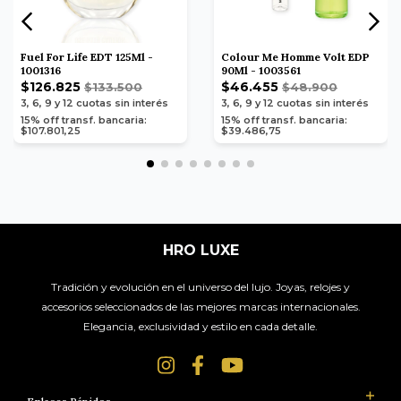
Fuel For Life EDT 125Ml -
Colour Me Homme Volt EDP
1001316
90Ml - 1003561
$126.825
$46.455
$133.500
$48.900
3, 6, 9 y 12
cuotas sin interés
3, 6, 9 y 12
cuotas sin interés
15% off transf. bancaria:
15% off transf. bancaria:
$107.801,25
$39.486,75
HRO LUXE
Tradición y evolución en el universo del lujo. Joyas, relojes y
accesorios seleccionados de las mejores marcas internacionales.
Elegancia, exclusividad y estilo en cada detalle.