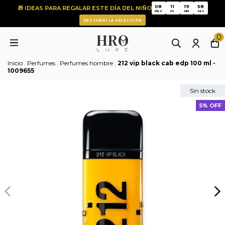
08
11
19
58
🎁 IDEAS PARA REGALAR ESTE DÍA DEL NIÑO
08
11
19
58
DÍAS
HS
MIN
SEG
DESCUBRÍ LA SELECCIÓN
0
Inicio
.
Perfumes
.
Perfumes hombre
.
212 vip black cab edp 100 ml -
1009655
Sin stock
5% OFF