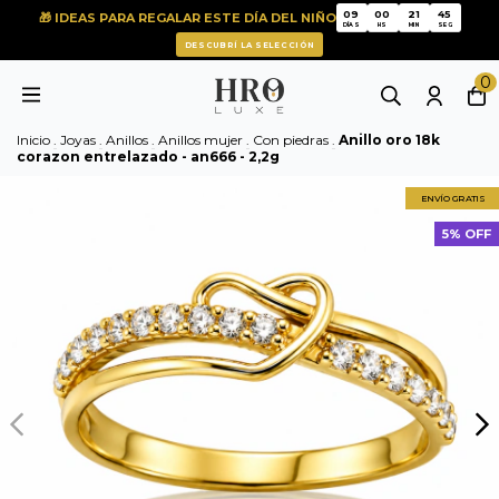
09
00
21
45
🎁 IDEAS PARA REGALAR ESTE DÍA DEL NIÑO
09
00
21
45
DÍAS
HS
MIN
SEG
DESCUBRÍ LA SELECCIÓN
0
Inicio
.
Joyas
.
Anillos
.
Anillos mujer
.
Con piedras
.
Anillo oro 18k
corazon entrelazado - an666 - 2,2g
ENVÍO GRATIS
5% OFF