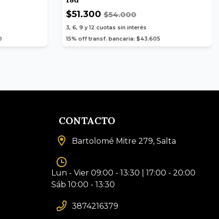
$51.300
$54.000
3, 6, 9 y 12
cuotas sin interés
0
15% off transf. bancaria: $43.605
CONTACTO
Bartolomé Mitre 279, Salta
Lun - Vier 09:00 - 13:30 | 17:00 - 20:00
Sáb 10:00 - 13:30
3874216379