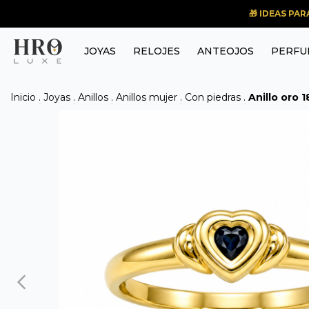
🎁 IDEAS PA
JOYAS
RELOJES
ANTEOJOS
PERFU
Inicio
.
Joyas
.
Anillos
.
Anillos mujer
.
Con piedras
.
Anillo oro 