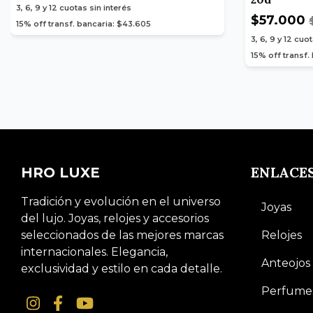
3, 6, 9 y 12
cuotas sin interés
$57.000
15% off transf. bancaria: $43.605
3, 6, 9 y 12
cuot
15% off transf.
ENLACE
HRO LUXE
Tradición y evolución en el universo
Joyas
del lujo. Joyas, relojes y accesorios
seleccionados de las mejores marcas
Relojes
internacionales. Elegancia,
Anteojos
exclusividad y estilo en cada detalle.
Perfume