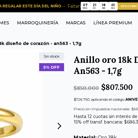
07
21
18
01
Faltan
RA REGALAR ESTE DÍA DEL NIÑO
DESCUBRÍ
07
21
18
01
DÍAS
HS
MIN
SEG
MES
MARROQUINERÍA
MARCAS
LÍNEA PREMIUM
18k diseño de corazón - an563 - 1,7g
Sin stock
Anillo oro 18k 
5% OFF
An563 - 1,7g
$807.500
$850.000
$726.750 aplicando el código
ANIVE
Precio sin impuestos nacionales: $66
Hasta 12 cuotas sin interés de
15% off transf. bancaria: $686.
Material:
Oro 18k