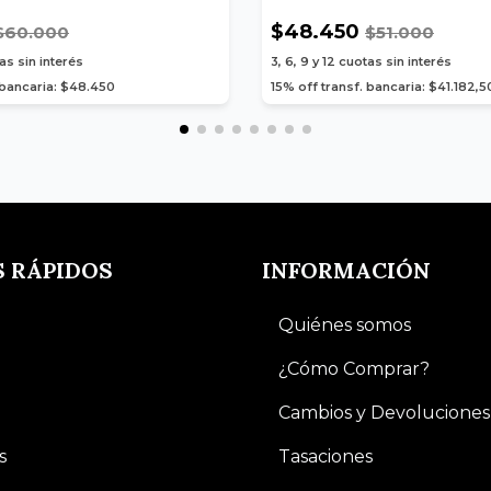
$48.450
$60.000
$51.000
as sin interés
3, 6, 9 y 12
cuotas sin interés
 bancaria: $48.450
15% off transf. bancaria: $41.182,5
S RÁPIDOS
INFORMACIÓN
Quiénes somos
¿Cómo Comprar?
Cambios y Devoluciones
s
Tasaciones