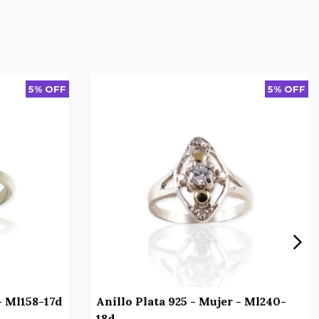
5% OFF
5% OFF
- Ml158-17d
Anillo Plata 925 - Mujer - Ml240-
18d