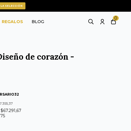
 LA SELECCIÓN
0
REGALOS
BLOG
Diseño de corazón -
RSARIO32
7.355,37
 $67.291,67
375