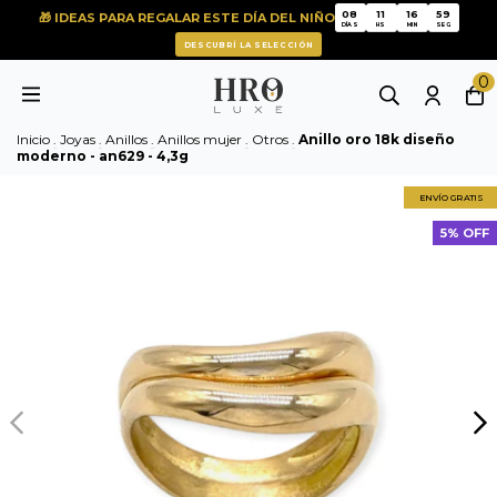
08
11
16
59
🎁 IDEAS PARA REGALAR ESTE DÍA DEL NIÑO
08
11
16
59
DÍAS
HS
MIN
SEG
DESCUBRÍ LA SELECCIÓN
0
Inicio
.
Joyas
.
Anillos
.
Anillos mujer
.
Otros
.
Anillo oro 18k diseño
moderno - an629 - 4,3g
ENVÍO GRATIS
5% OFF