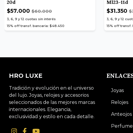
20d
Ml23-11d
$57.000
$31.350
$60.000
$
3, 6, 9 y 12
cuotas sin interés
3, 6, 9 y 12
cuot
15% off transf. bancaria: $48.450
15% off transf.
ENLACE
HRO LUXE
Tradición y evolución en el universo
Joyas
del lujo. Joyas, relojes y accesorios
seleccionados de las mejores marcas
Relojes
internacionales. Elegancia,
Anteojos
exclusividad y estilo en cada detalle.
Perfume