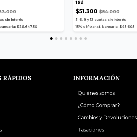
18d
$51.300
33.000
$54.000
as sin interés
3, 6, 9 y 12
cuotas sin interés
 bancaria: $26.647,50
15% off transf. bancaria: $43.605
S RÁPIDOS
INFORMACIÓN
Quiénes somos
¿Cómo Comprar?
Cambios y Devoluciones
s
Tasaciones