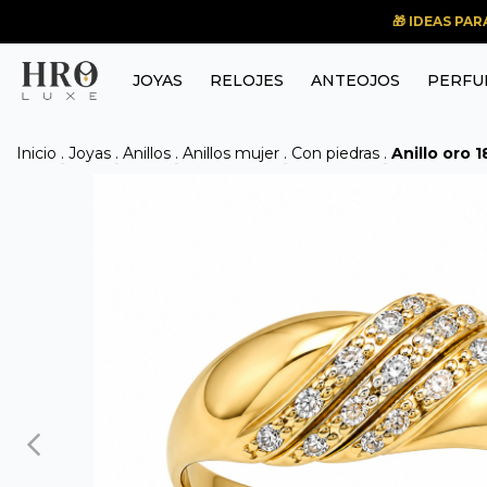
🎁 IDEAS PA
JOYAS
RELOJES
ANTEOJOS
PERFU
Inicio
.
Joyas
.
Anillos
.
Anillos mujer
.
Con piedras
.
Anillo oro 