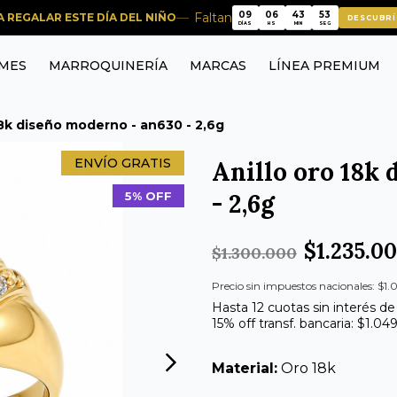
09
06
43
52
Faltan
RA REGALAR ESTE DÍA DEL NIÑO
DESCUBRÍ
09
06
43
52
DÍAS
HS
MIN
SEG
MES
MARROQUINERÍA
MARCAS
LÍNEA PREMIUM
18k diseño moderno - an630 - 2,6g
ENVÍO GRATIS
Anillo oro 18k
- 2,6g
5% OFF
$1.235.0
$1.300.000
Precio sin impuestos nacionales: $1.
Hasta 12 cuotas sin interés de
15% off transf. bancaria: $1.04
Material:
Oro 18k