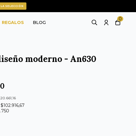
 LA SELECCIÓN
0
REGALOS
BLOG
 diseño moderno - An630
00
020.661,16
 $102.916,67
9.750