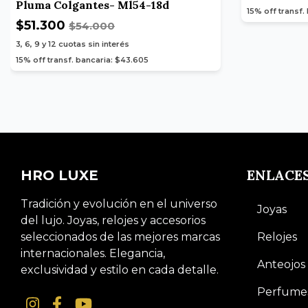
Pluma Colgantes- Ml54-18d
15% off transf.
$51.300
$54.000
3, 6, 9 y 12
cuotas sin interés
15% off transf. bancaria: $43.605
ENLACE
HRO LUXE
Tradición y evolución en el universo
Joyas
del lujo. Joyas, relojes y accesorios
seleccionados de las mejores marcas
Relojes
internacionales. Elegancia,
Anteojos
exclusividad y estilo en cada detalle.
Perfume