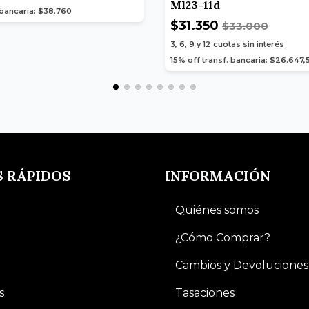
Ml23-11d
 bancaria: $38.760
$31.350
$33.000
3, 6, 9 y 12
cuotas sin interés
15% off transf. bancaria: $26.647,
S RÁPIDOS
INFORMACIÓN
Quiénes somos
¿Cómo Comprar?
Cambios y Devoluciones
s
Tasaciones