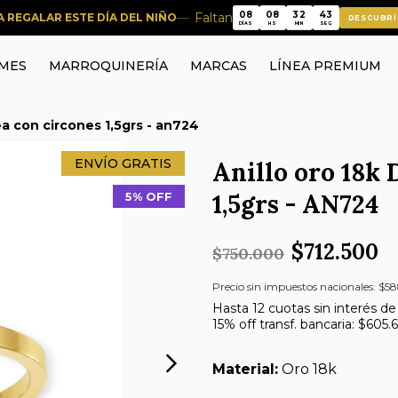
08
08
32
43
Faltan
RA REGALAR ESTE DÍA DEL NIÑO
DESCUBRÍ
08
08
32
43
DÍAS
HS
MIN
SEG
MES
MARROQUINERÍA
MARCAS
LÍNEA PREMIUM
ea con circones 1,5grs - an724
ENVÍO GRATIS
Anillo oro 18k 
1,5grs - AN724
5% OFF
$712.500
$750.000
Precio sin impuestos nacionales: $5
Hasta 12 cuotas sin interés de
15% off transf. bancaria: $605.
Material:
Oro 18k