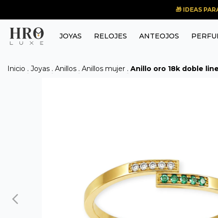
🎁 IDEAS PA
JOYAS
RELOJES
ANTEOJOS
PERFU
Inicio
.
Joyas
.
Anillos
.
Anillos mujer
.
Anillo oro 18k doble lin