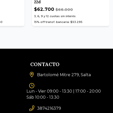
22d
$62.700
$66.000
3, 6, 9 y 12
cuotas sin interés
50
15% off transf. bancaria: $53.295
CONTACTO
Bartolomé Mitre 279, Salta
Lun - Vier 09:00 - 13:30 | 17:00 - 20:00
Sáb 10:00 - 13:30
3874216379