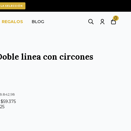
 LA SELECCIÓN
0
REGALOS
BLOG
Doble linea con circones
88.842,98
 $59.375
625