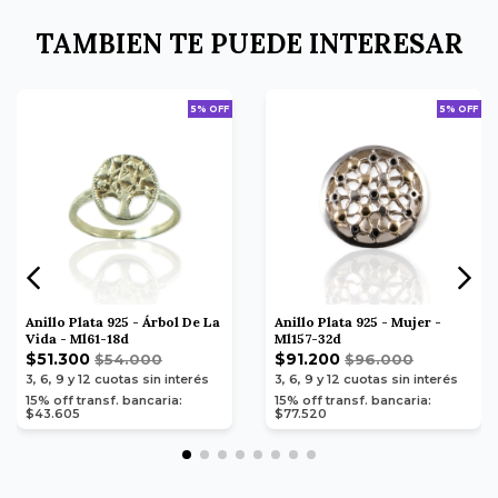
TAMBIEN TE PUEDE INTERESAR
5% OFF
5% OFF
Anillo Plata 925 - Árbol De La
Anillo Plata 925 - Mujer -
Vida - Ml61-18d
Ml157-32d
$51.300
$91.200
$54.000
$96.000
3, 6, 9 y 12
cuotas sin interés
3, 6, 9 y 12
cuotas sin interés
15% off transf. bancaria:
15% off transf. bancaria:
$43.605
$77.520