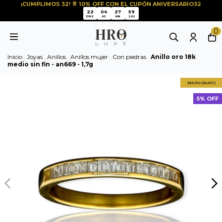
¡CUMPLIMOS 32! 🥂 10% OFF CON EL CUPÓN ANIVERSARIO32
22
04
27
59
22
04
27
59
DÍAS
HS
MIN
SEG
0
Inicio
.
Joyas
.
Anillos
.
Anillos mujer
.
Con piedras
.
Anillo oro 18k
medio sin fin - an669 - 1,7g
ENVÍO GRATIS
5% OFF