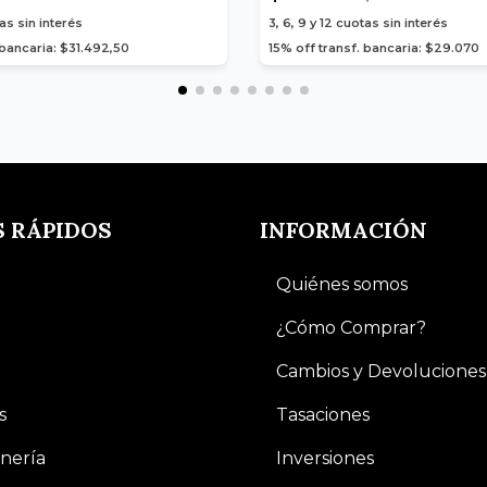
as sin interés
3, 6, 9 y 12
cuotas sin interés
 bancaria: $31.492,50
15% off transf. bancaria: $29.070
S RÁPIDOS
INFORMACIÓN
Quiénes somos
¿Cómo Comprar?
Cambios y Devoluciones
s
Tasaciones
nería
Inversiones