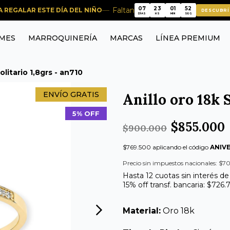
07
23
01
51
Faltan
RA REGALAR ESTE DÍA DEL NIÑO
DESCUBRÍ
07
23
01
51
DÍAS
HS
MIN
SEG
MES
MARROQUINERÍA
MARCAS
LÍNEA PREMIUM
olitario 1,8grs - an710
ENVÍO GRATIS
Anillo oro 18k S
5% OFF
$855.000
$900.000
$769.500 aplicando el código
ANIV
Precio sin impuestos nacionales: $70
Hasta 12 cuotas sin interés de
15% off transf. bancaria: $726.
Material:
Oro 18k