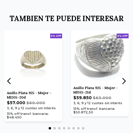
TAMBIEN TE PUEDE INTERESAR
5% OFF
5% OFF
Anillo Plata 925 - Mujer -
Ml315-21d
Anillo Plata 925 - Mujer -
$59.850
Ml205-20d
$63.000
$57.000
$60.000
3, 6, 9 y 12
cuotas sin interés
3, 6, 9 y 12
cuotas sin interés
15% off transf. bancaria:
$50.872,50
15% off transf. bancaria:
$48.450