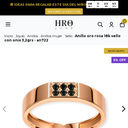
53
08
11
23
52
🎁 IDEAS PARA REGALAR ESTE DÍA DEL NIÑO
08
11
23
DÍAS
HS
MIN
SEG
DESCUBRÍ LA SELECCIÓN
0
Inicio
.
Joyas
.
Anillos
.
Anillos mujer
.
Sello
.
Anillo oro rosa 18k sello
con onix 3,2grs - an722
ENVÍO GRATIS
5% OFF