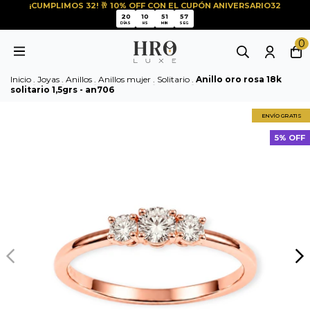
¡CUMPLIMOS 32! 🥂 10% OFF CON EL CUPÓN ANIVERSARIO32
57
20
10
51
56
20
10
51
DÍAS
HS
MIN
SEG
0
Inicio
.
Joyas
.
Anillos
.
Anillos mujer
.
Solitario
.
Anillo oro rosa 18k
solitario 1,5grs - an706
ENVÍO GRATIS
5% OFF