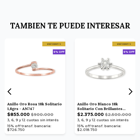
TAMBIEN TE PUEDE INTERESAR
ENVÍO GRATIS
ENVÍO GRATIS
5% OFF
5% OFF
Anillo Oro Rosa 18k Solitario
Anillo Oro Blanco 18k
1,8grs - AN747
Solitario Con Brillantes
3,4grs - AN735
$855.000
$2.375.000
$900.000
$2.500.000
3, 6, 9 y 12
cuotas sin interés
3, 6, 9 y 12
cuotas sin interés
15% off transf. bancaria:
15% off transf. bancaria:
$726.750
$2.018.750