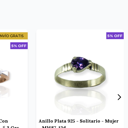
5% OFF
NVÍO GRATIS
5% OFF
 Con
Anillo Plata 925 - Solitario - Mujer
 5,3 Grs
- Ml687-12d