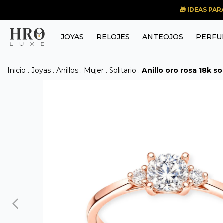
🎁 IDEAS PA
JOYAS
RELOJES
ANTEOJOS
PERFU
Inicio
.
Joyas
.
Anillos
.
Mujer
.
Solitario
.
Anillo oro rosa 18k so