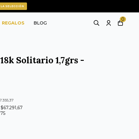
 LA SELECCIÓN
0
REGALOS
BLOG
18k Solitario 1,7grs -
7.355,37
 $67.291,67
375