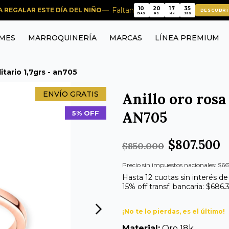
34
10
20
17
Faltan
RA REGALAR ESTE DÍA DEL NIÑO
DESCUBRÍ
34
10
20
17
DÍAS
HS
MIN
SEG
MES
MARROQUINERÍA
MARCAS
LÍNEA PREMIUM
litario 1,7grs - an705
ENVÍO GRATIS
Anillo oro rosa 
AN705
5% OFF
$807.500
$850.000
Precio sin impuestos nacionales: $66
Hasta 12 cuotas sin interés de
15% off transf. bancaria: $686.
¡No te lo pierdas, es el último!
Material:
Oro 18k