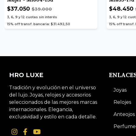
$37.050
$48.450
$39.000
3, 6, 9 y 12
cuotas sin interés
3, 6, 9 y 12
cuot
15% off transf. bancaria: $31.492,50
15% off transf.
ENLACE
HRO LUXE
Tradición y evolución en el universo
Joyas
del lujo. Joyas, relojes y accesorios
seleccionados de las mejores marcas
Relojes
internacionales. Elegancia,
Anteojos
exclusividad y estilo en cada detalle.
Perfume