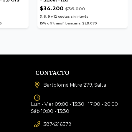
$34.200
$36.000
3, 6, 9 y 12
cuotas sin interés
75
15% off transf. bancaria: $29.070
CONTACTO
Bartolomé Mitre 279, Salta
Lun - Vier 09:00 - 13:30 | 17:00 - 20:00
Sáb 10:00 - 13:30
3874216379