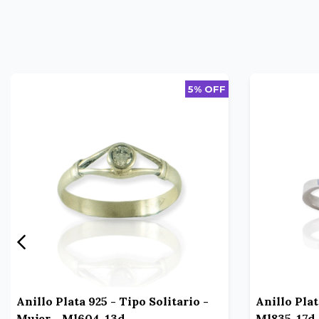
5% OFF
Anillo Plata 925 - Tipo Solitario -
Anillo Plat
Mujer - Ml604-13d
Ml835-17d