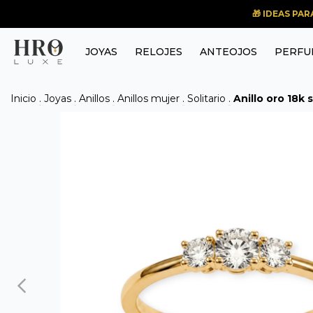
🎁 IDEAS PA
JOYAS
RELOJES
ANTEOJOS
PERFU
Inicio
.
Joyas
.
Anillos
.
Anillos mujer
.
Solitario
.
Anillo oro 18k s