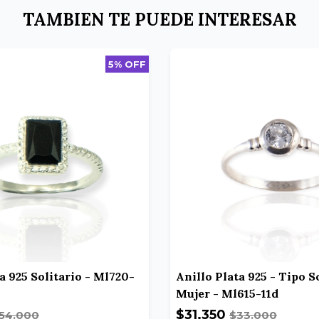
TAMBIEN TE PUEDE INTERESAR
5% OFF
a 925 Solitario - Ml720-
Anillo Plata 925 - Tipo So
Mujer - Ml615-11d
$31.350
54.000
$33.000