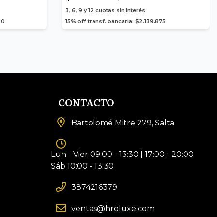
3, 6, 9 y 12
cuotas sin interés
50
15% off transf. bancaria: $2.139.875
CONTACTO
Bartolomé Mitre 279, Salta
Lun - Vier 09:00 - 13:30 | 17:00 - 20:00
Sáb 10:00 - 13:30
3874216379
ventas@hroluxe.com