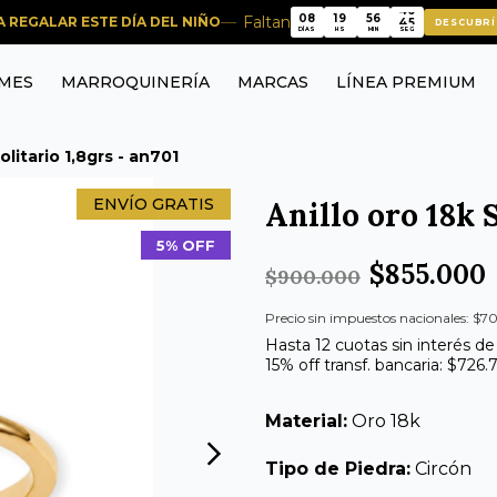
08
19
56
45
Faltan
RA REGALAR ESTE DÍA DEL NIÑO
DESCUBRÍ
08
19
56
45
DÍAS
HS
MIN
SEG
MES
MARROQUINERÍA
MARCAS
LÍNEA PREMIUM
olitario 1,8grs - an701
ENVÍO GRATIS
Anillo oro 18k S
5% OFF
$855.000
$900.000
Precio sin impuestos nacionales: $70
Hasta 12 cuotas sin interés de
15% off transf. bancaria: $726.
Material:
Oro 18k
Tipo de Piedra:
Circón