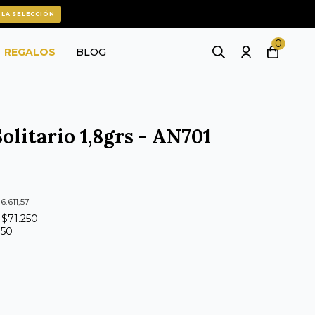
 LA SELECCIÓN
0
REGALOS
BLOG
olitario 1,8grs - AN701
6.611,57
 $71.250
750