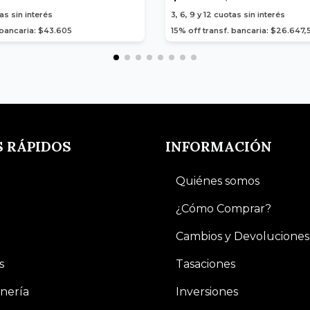
as sin interés
3, 6, 9 y 12
cuotas sin interés
 bancaria: $43.605
15% off transf. bancaria: $26.647,
S RÁPIDOS
INFORMACIÓN
Quiénes somos
¿Cómo Comprar?
Cambios y Devoluciones
s
Tasaciones
nería
Inversiones