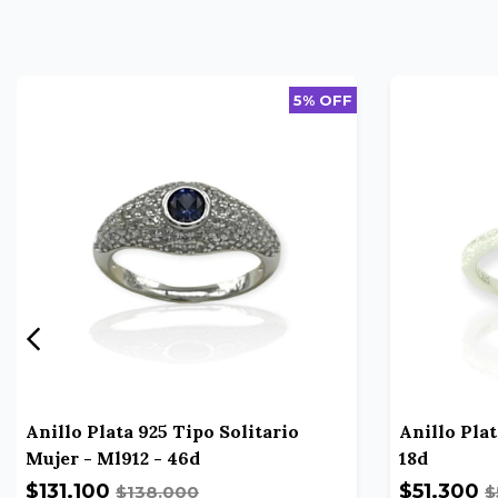
5% OFF
Anillo Plata 925 Tipo Solitario
Anillo Plat
Mujer - Ml912 - 46d
18d
$131.100
$51.300
$138.000
$