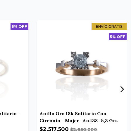
5% OFF
ENVÍO GRATIS
5% OFF
litario -
Anillo Oro 18k Solitario Con
Circonio - Mujer- An438- 5,3 Grs
$2.517.500
$2.650.000