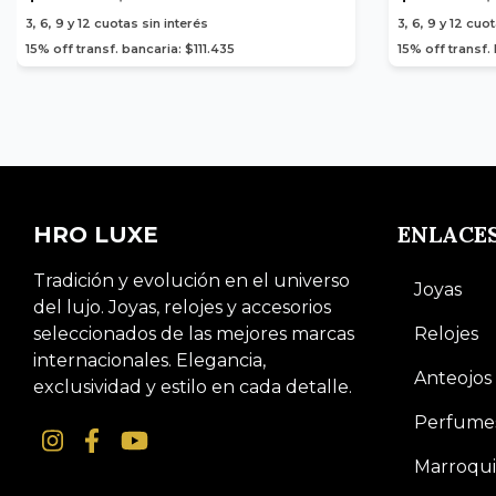
3, 6, 9 y 12
cuotas sin interés
3, 6, 9 y 12
cuot
15% off transf. bancaria: $111.435
15% off transf.
ENLACE
HRO LUXE
Tradición y evolución en el universo
Joyas
del lujo. Joyas, relojes y accesorios
seleccionados de las mejores marcas
Relojes
internacionales. Elegancia,
Anteojos
exclusividad y estilo en cada detalle.
Perfume
Marroqui