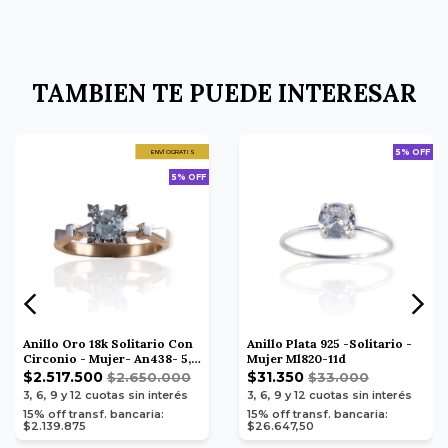
TAMBIEN TE PUEDE INTERESAR
5% OFF
ENVÍO GRATIS
5% OFF
Anillo Oro 18k Solitario Con
Anillo Plata 925 -Solitario -
Circonio - Mujer- An438- 5,3
Mujer Ml820-11d
Grs
$2.517.500
$31.350
$2.650.000
$33.000
3, 6, 9 y 12
cuotas sin interés
3, 6, 9 y 12
cuotas sin interés
15% off transf. bancaria:
15% off transf. bancaria:
$2.139.875
$26.647,50