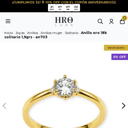
¡CUMPLIMOS 32! 🥂 10% OFF CON EL CUPÓN ANIVERSARIO32
29
21
07
07
29
21
07
07
DÍAS
HS
MIN
SEG
0
Inicio
.
Joyas
.
Anillos
.
Anillos mujer
.
Solitario
.
Anillo oro 18k
solitario 1,9grs - an703
ENVÍO GRATIS
5% OFF