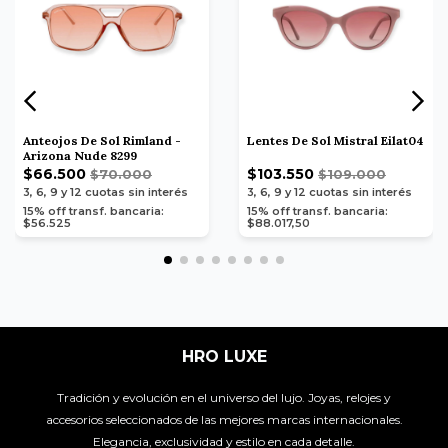
Anteojos De Sol Rimland -
Lentes De Sol Mistral Eilat04
Arizona Nude 8299
$66.500
$103.550
$70.000
$109.000
3, 6, 9 y 12
cuotas sin interés
3, 6, 9 y 12
cuotas sin interés
15% off transf. bancaria:
15% off transf. bancaria:
$56.525
$88.017,50
HRO LUXE
Tradición y evolución en el universo del lujo. Joyas, relojes y
accesorios seleccionados de las mejores marcas internacionales.
Elegancia, exclusividad y estilo en cada detalle.