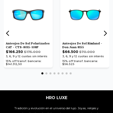
Anteojos De Sol Polarizados
Anteojos De Sol Rimland -
CAT - CTS-8015-108P
Don Juan 8155
$166.250
$66.500
$175.000
$70.000
3, 6, 9 y 12
cuotas sin interés
3, 6, 9 y 12
cuotas sin interés
15% off transf. bancaria:
15% off transf. bancaria:
$141.312,50
$56.525
HRO LUXE
Tradición y evolución en el universo del lujo. Joyas, relojes y