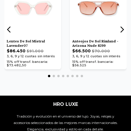
Lentes De Sol Mistral
Anteojos De Sol Rimland -
Lavender07
Arizona Nude 8299
$86.450
$66.500
$91.000
$70.000
3, 6, 9 y 12
cuotas sin interés
3, 6, 9 y 12
cuotas sin interés
15% off transf. bancaria:
15% off transf. bancaria:
$73.482,50
$56.525
HRO LUXE
Tradición y evolución en el universo del lujo. Joyas, relojes y
accesorios seleccionados de las mejores marcas internacionales.
Elegancia, exclusividad y estilo en cada detalle.