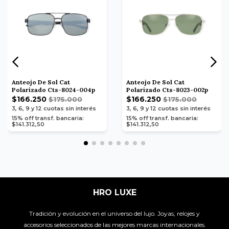
Anteojo De Sol Cat
Anteojo De Sol Cat
Polarizado Cts-8024-004p
Polarizado Cts-8023-002p
$166.250
$166.250
$175.000
$175.000
3, 6, 9 y 12
cuotas sin interés
3, 6, 9 y 12
cuotas sin interés
15% off transf. bancaria:
15% off transf. bancaria:
$141.312,50
$141.312,50
HRO LUXE
Tradición y evolución en el universo del lujo. Joyas, relojes y
accesorios seleccionados de las mejores marcas internacionales.