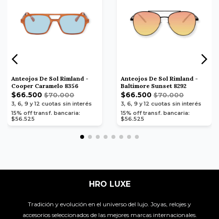
Anteojos De Sol Rimland -
Anteojos De Sol Rimland -
Cooper Caramelo 8356
Baltimore Sunset 8292
$66.500
$66.500
$70.000
$70.000
3, 6, 9 y 12
cuotas sin interés
3, 6, 9 y 12
cuotas sin interés
15% off transf. bancaria:
15% off transf. bancaria:
$56.525
$56.525
HRO LUXE
Tradición y evolución en el universo del lujo. Joyas, relojes y
accesorios seleccionados de las mejores marcas internacionales.