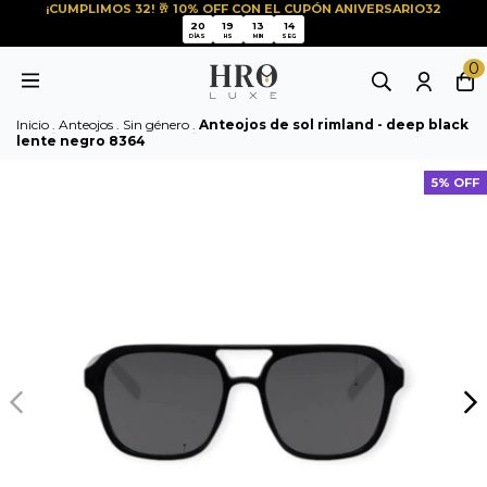
¡CUMPLIMOS 32! 🥂 10% OFF CON EL CUPÓN ANIVERSARIO32
20
19
13
14
20
19
13
14
DÍAS
HS
MIN
SEG
0
Inicio
.
Anteojos
.
Sin género
.
Anteojos de sol rimland - deep black
lente negro 8364
5% OFF