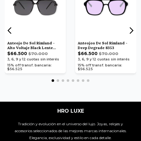
Anteojo De Sol Rimland -
Anteojos De Sol Rimland -
Alto Voltaje Black Lente
Deep Degrade 8353
Negro 8378
$66.500
$66.500
$70.000
$70.000
3, 6, 9 y 12
cuotas sin interés
3, 6, 9 y 12
cuotas sin interés
15% off transf. bancaria:
15% off transf. bancaria:
$56.525
$56.525
HRO LUXE
Tradición y evolución en el universo del lujo. Joyas, relojes y
accesorios seleccionados de las mejores marcas internacionales.
Elegancia, exclusividad y estilo en cada detalle.