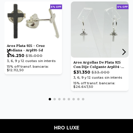
5% OFF
5% OFF
Aros Plata 925 - Cruz
Mediana - Arpl91-5d
$14.250
$15.000
3, 6, 9 y 12
cuotas sin interés
Aros Argollas De Plata 925
Con Dije Colgante Arpl04-
15% off transf. bancaria:
$12.112,50
11d
$31.350
$33.000
3, 6, 9 y 12
cuotas sin interés
15% off transf. bancaria:
$26.647,50
HRO LUXE