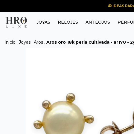
🎁 IDEAS PA
JOYAS
RELOJES
ANTEOJOS
PERFU
Inicio
.
Joyas
.
Aros
.
Aros oro 18k perla cultivada - ar170 - 2