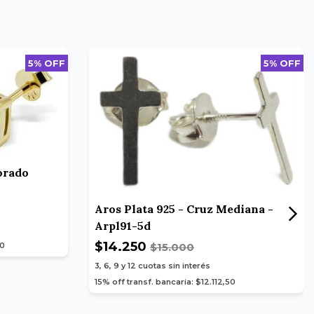
5% OFF
5% OFF
orado
Aros Plata 925 - Cruz Mediana -
Arpl91-5d
$14.250
50
$15.000
3, 6, 9 y 12
cuotas sin interés
15% off transf. bancaria: $12.112,50