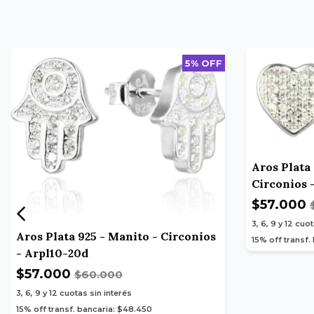
5% OFF
Aros Plata
Circonios 
$57.000
3, 6, 9 y 12
cuot
Aros Plata 925 - Manito - Circonios
15% off transf.
- Arpl10-20d
$57.000
$60.000
3, 6, 9 y 12
cuotas sin interés
15% off transf. bancaria: $48.450