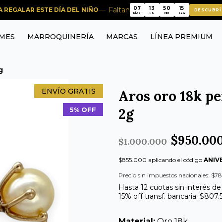
14
07
13
50
Faltan
RA REGALAR ESTE DÍA DEL NIÑO
14
DESCUBRÍ
07
13
50
DÍAS
HS
MIN
SEG
MES
MARROQUINERÍA
MARCAS
LÍNEA PREMIUM
g
ENVÍO GRATIS
Aros oro 18k pe
2g
5% OFF
$950.00
$1.000.000
$855.000 aplicando el código
ANIV
Precio sin impuestos nacionales: $78
Hasta 12 cuotas sin interés de
15% off transf. bancaria: $807
Material:
Oro 18k