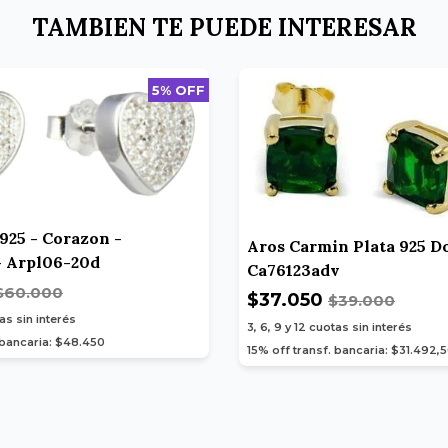
TAMBIEN TE PUEDE INTERESAR
5% OFF
 925 - Corazon -
Aros Carmin Plata 925 D
- Arpl06-20d
Ca76123adv
$60.000
$37.050
$39.000
as sin interés
3, 6, 9 y 12
cuotas sin interés
 bancaria: $48.450
15% off transf. bancaria: $31.492,