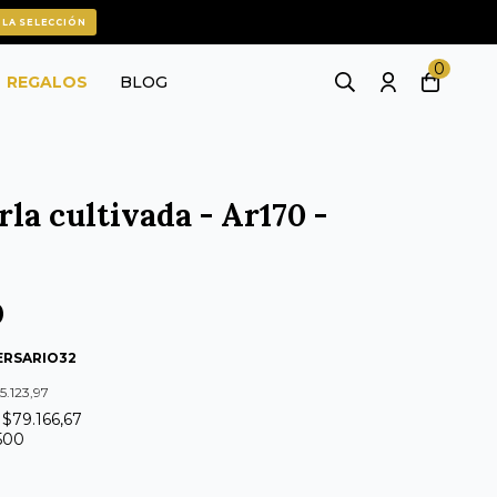
 LA SELECCIÓN
0
REGALOS
BLOG
rla cultivada - Ar170 -
0
ERSARIO32
5.123,97
 $79.166,67
.500