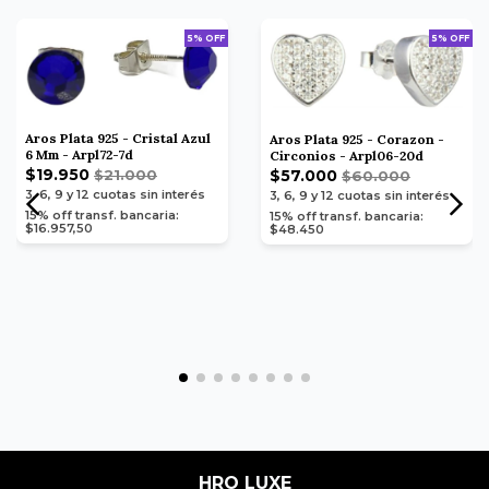
5% OFF
5% OFF
Aros Plata 925 - Cristal Azul
Aros Plata 925 - Corazon -
6 Mm - Arpl72-7d
Circonios - Arpl06-20d
$19.950
$57.000
$21.000
$60.000
3, 6, 9 y 12
cuotas sin interés
3, 6, 9 y 12
cuotas sin interés
15% off transf. bancaria:
15% off transf. bancaria:
$16.957,50
$48.450
HRO LUXE