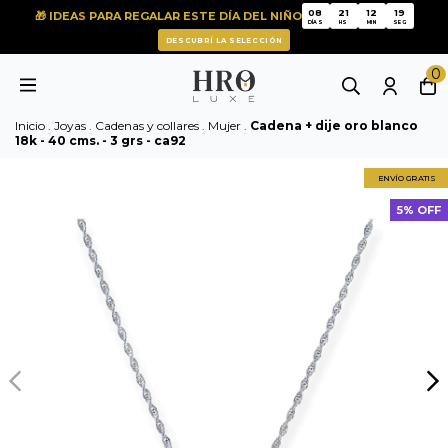
08
21
12
19
🎁 IDEAS PARA REGALAR ESTE DÍA DEL NIÑO
08
21
12
19
DÍAS
HS
MIN
SEG
DESCUBRÍ LA SELECCIÓN
0
Inicio
.
Joyas
.
Cadenas y collares
.
Mujer
.
Cadena + dije oro blanco
18k - 40 cms. - 3 grs - ca92
ENVÍO GRATIS
5% OFF