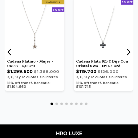
5% OFF
ENVÍO GRATIS
5% OFF
Cadena Platino - Mujer -
Cadena Plata 925 Y Dije Con
Ca133 - 4,0 Grs
Cristal SWA - Fr147-42d
$1.299.600
$119.700
$1.368.000
$126.000
3, 6, 9 y 12
cuotas sin interés
3, 6, 9 y 12
cuotas sin interés
15% off transf. bancaria:
15% off transf. bancaria:
$1.104.660
$101.745
HRO LUXE