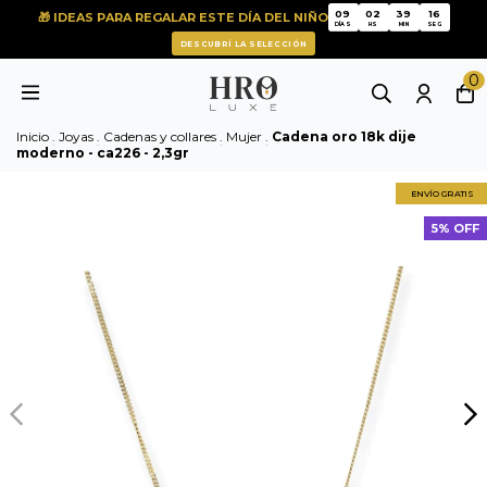
16
09
02
39
🎁 IDEAS PARA REGALAR ESTE DÍA DEL NIÑO
15
09
02
39
DÍAS
HS
MIN
SEG
DESCUBRÍ LA SELECCIÓN
0
Inicio
.
Joyas
.
Cadenas y collares
.
Mujer
.
Cadena oro 18k dije
moderno - ca226 - 2,3gr
ENVÍO GRATIS
5% OFF