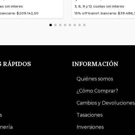
as sin interés
3, 6, 9 y 12
cuotas sin interés
 bancaria: $209.142,50
15% off transf. bancaria: $39.486,
S RÁPIDOS
INFORMACIÓN
Quiénes somos
¿Cómo Comprar?
Cambios y Devoluciones
s
Tasaciones
nería
Inversiones