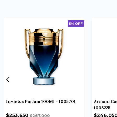
5% OFF
Invictus Parfum 100Ml - 1005701
Armani Cod
1003225
$253.650
$246.05
$267.000