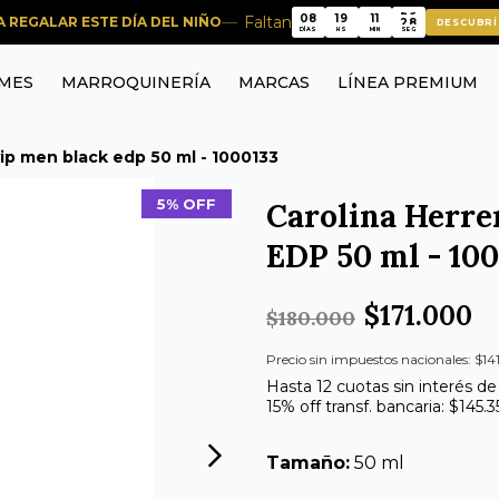
08
19
11
28
Faltan
RA REGALAR ESTE DÍA DEL NIÑO
DESCUBRÍ
08
19
11
28
DÍAS
HS
MIN
SEG
MES
MARROQUINERÍA
MARCAS
LÍNEA PREMIUM
vip men black edp 50 ml - 1000133
5% OFF
Carolina Herre
EDP 50 ml - 10
$171.000
$180.000
Precio sin impuestos nacionales: $141
Hasta 12 cuotas sin interés de
15% off transf. bancaria: $145.
Tamaño:
50 ml