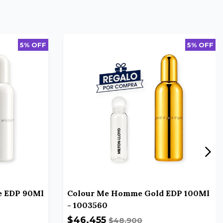
5% OFF
5% OFF
e EDP 90Ml
Colour Me Homme Gold EDP 100Ml
- 1003560
$46.455
$48.900