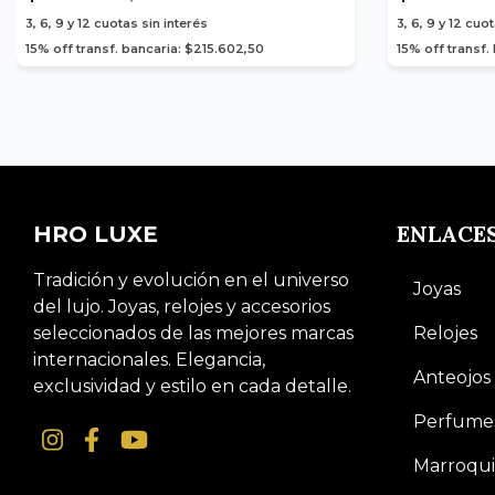
3, 6, 9 y 12
cuotas sin interés
3, 6, 9 y 12
cuot
15% off transf. bancaria: $215.602,50
15% off transf.
ENLACE
HRO LUXE
Tradición y evolución en el universo
Joyas
del lujo. Joyas, relojes y accesorios
seleccionados de las mejores marcas
Relojes
internacionales. Elegancia,
Anteojos
exclusividad y estilo en cada detalle.
Perfume
Marroqui