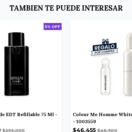
TAMBIEN TE PUEDE INTERESAR
5% OFF
e EDT Refillable 75 Ml -
Colour Me Homme Whit
- 1003559
0
$46.455
$259.000
$48.900