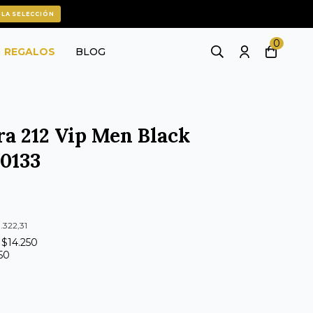
 LA SELECCIÓN
0
REGALOS
BLOG
ra 212 Vip Men Black
00133
.322,31
 $14.250
350