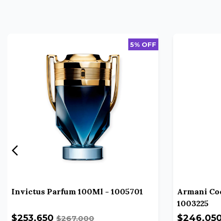
5% OFF
Invictus Parfum 100Ml - 1005701
Armani Cod
1003225
$253.650
$246.05
$267.000