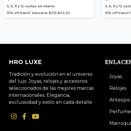
3, 6, 9 y 12
cuotas sin interés
3, 6, 9 y 12
cuot
15% off transf. bancaria: $215.602,50
15% off transf.
ENLACE
HRO LUXE
Tradición y evolución en el universo
Joyas
del lujo. Joyas, relojes y accesorios
seleccionados de las mejores marcas
Relojes
internacionales. Elegancia,
Anteojos
exclusividad y estilo en cada detalle.
Perfume
Marroqui