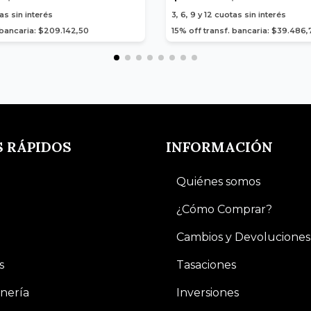
as sin interés
3, 6, 9 y 12
cuotas sin interés
 bancaria: $209.142,50
15% off transf. bancaria: $39.486,
S RÁPIDOS
INFORMACIÓN
Quiénes somos
¿Cómo Comprar?
Cambios y Devoluciones
s
Tasaciones
nería
Inversiones