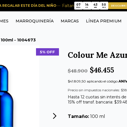
07
14
43
49
Faltan
RA REGALAR ESTE DÍA DEL NIÑO
DESCUBRÍ
07
14
43
49
DÍAS
HS
MIN
SEG
MES
MARROQUINERÍA
MARCAS
LÍNEA PREMIUM
 100ml - 1004673
5% OFF
Colour Me Azur
$46.455
$48.900
$41.809,50 aplicando el código
ANI
Precio sin impuestos nacionales: $38
Hasta 12 cuotas sin interés de
15% off transf. bancaria: $39.4
Tamaño:
100 ml