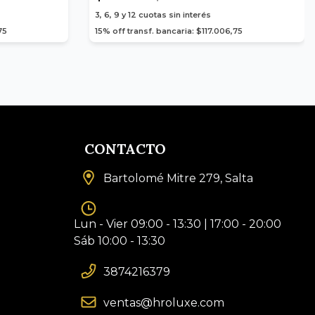
3, 6, 9 y 12
cuotas sin interés
75
15% off transf. bancaria: $117.006,75
CONTACTO
Bartolomé Mitre 279, Salta
Lun - Vier 09:00 - 13:30 | 17:00 - 20:00
Sáb 10:00 - 13:30
3874216379
ventas@hroluxe.com