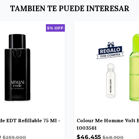
TAMBIEN TE PUEDE INTERESAR
5% OFF
e EDT Refillable 75 Ml -
Colour Me Homme Volt 
1003561
0
$46.455
$259.000
$48.900