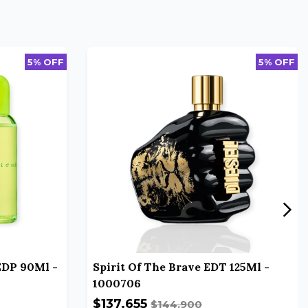
5% OFF
5% OFF
EDP 90Ml -
Spirit Of The Brave EDT 125Ml -
1000706
$137.655
$144.900