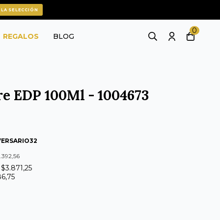
 LA SELECCIÓN
0
REGALOS
BLOG
e EDP 100Ml - 1004673
VERSARIO32
.392,56
 $3.871,25
86,75