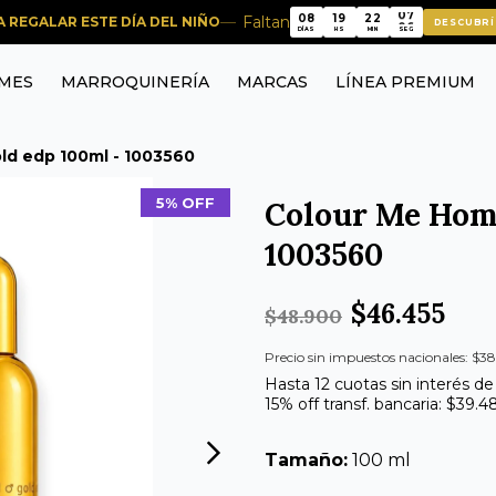
08
19
22
06
Faltan
RA REGALAR ESTE DÍA DEL NIÑO
DESCUBRÍ
08
19
22
06
DÍAS
HS
MIN
SEG
MES
MARROQUINERÍA
MARCAS
LÍNEA PREMIUM
d edp 100ml - 1003560
5% OFF
Colour Me Hom
1003560
$46.455
$48.900
Precio sin impuestos nacionales: $38
Hasta 12 cuotas sin interés de
15% off transf. bancaria: $39.4
Tamaño:
100 ml