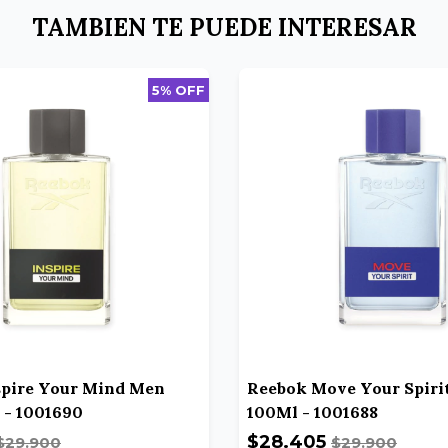
TAMBIEN TE PUEDE INTERESAR
5% OFF
spire Your Mind Men
Reebok Move Your Spiri
 - 1001690
100Ml - 1001688
$28.405
$29.900
$29.900