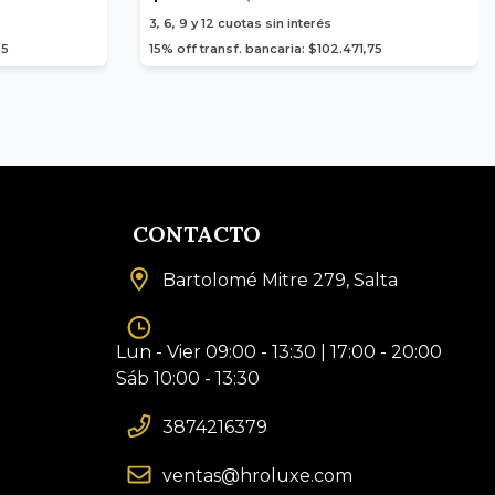
3, 6, 9 y 12
cuotas sin interés
25
15% off transf. bancaria: $102.471,75
CONTACTO
Bartolomé Mitre 279, Salta
Lun - Vier 09:00 - 13:30 | 17:00 - 20:00
Sáb 10:00 - 13:30
3874216379
ventas@hroluxe.com