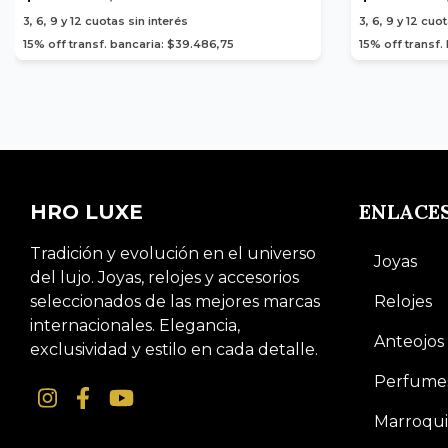
3, 6, 9 y 12
cuotas sin interés
3, 6, 9 y 12
cuot
15% off transf. bancaria: $39.486,75
15% off transf.
ENLACE
HRO LUXE
Tradición y evolución en el universo
Joyas
del lujo. Joyas, relojes y accesorios
seleccionados de las mejores marcas
Relojes
internacionales. Elegancia,
Anteojos
exclusividad y estilo en cada detalle.
Perfume
Marroqui