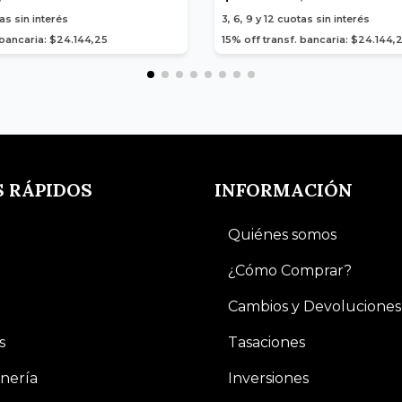
as sin interés
3, 6, 9 y 12
cuotas sin interés
 bancaria: $24.144,25
15% off transf. bancaria: $24.144,
S RÁPIDOS
INFORMACIÓN
Quiénes somos
¿Cómo Comprar?
Cambios y Devoluciones
s
Tasaciones
nería
Inversiones