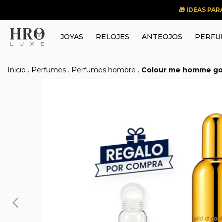
🎁 IDEAS PA
JOYAS
RELOJES
ANTEOJOS
PERFU
Inicio
.
Perfumes
.
Perfumes hombre
.
Colour me homme gol