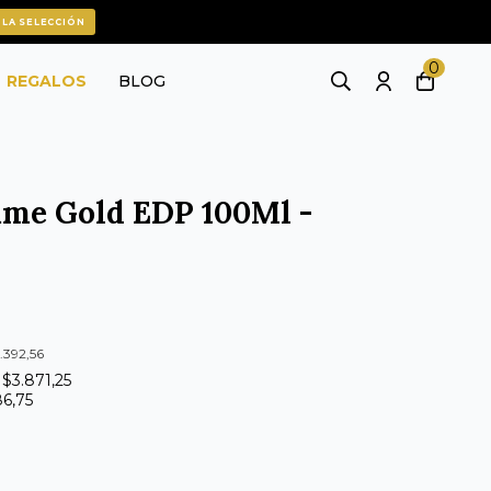
 LA SELECCIÓN
0
REGALOS
BLOG
me Gold EDP 100Ml -
.392,56
 $3.871,25
86,75