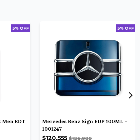
5% OFF
5% OFF
t Men EDT
Mercedes Benz Sign EDP 100ML -
1001247
$120.555
$126.900