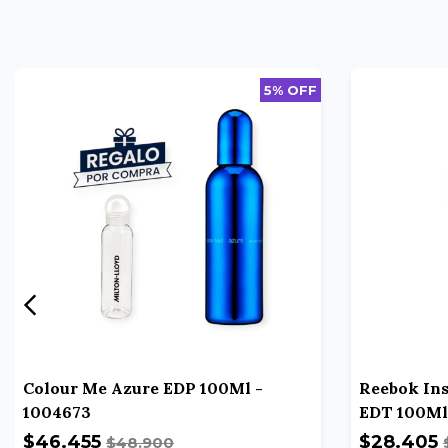
5% OFF
Colour Me Azure EDP 100Ml -
Reebok In
1004673
EDT 100Ml
$46.455
$28.405
$48.900