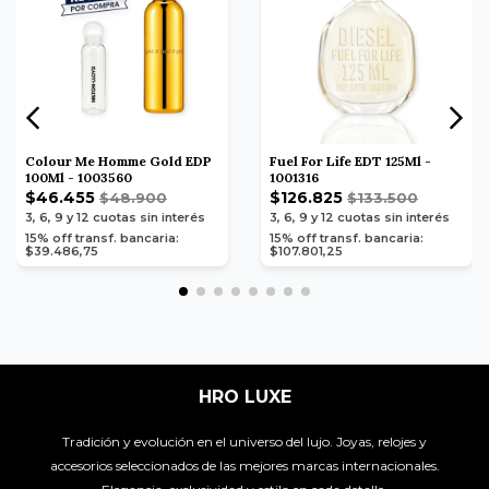
Colour Me Homme Gold EDP
Fuel For Life EDT 125Ml -
100Ml - 1003560
1001316
$46.455
$126.825
$48.900
$133.500
3, 6, 9 y 12
cuotas sin interés
3, 6, 9 y 12
cuotas sin interés
15% off transf. bancaria:
15% off transf. bancaria:
$39.486,75
$107.801,25
HRO LUXE
Tradición y evolución en el universo del lujo. Joyas, relojes y
accesorios seleccionados de las mejores marcas internacionales.