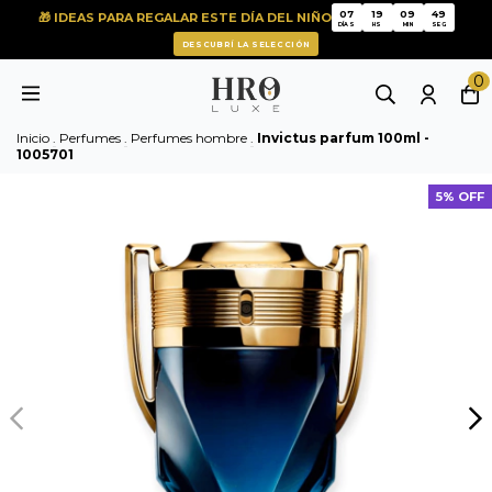
07
19
09
49
🎁 IDEAS PARA REGALAR ESTE DÍA DEL NIÑO
07
19
09
49
DÍAS
HS
MIN
SEG
DESCUBRÍ LA SELECCIÓN
0
Inicio
.
Perfumes
.
Perfumes hombre
.
Invictus parfum 100ml -
1005701
5% OFF