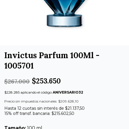
Invictus Parfum 100Ml -
1005701
$253.650
$267.000
$228.285 aplicando el código
ANIVERSARIO32
Precio sin impuestos nacionales: $209.628,10
Hasta 12 cuotas sin interés de $21.137,50
15% off transf. bancaria: $215.602,50
Tamaño:
100 ml