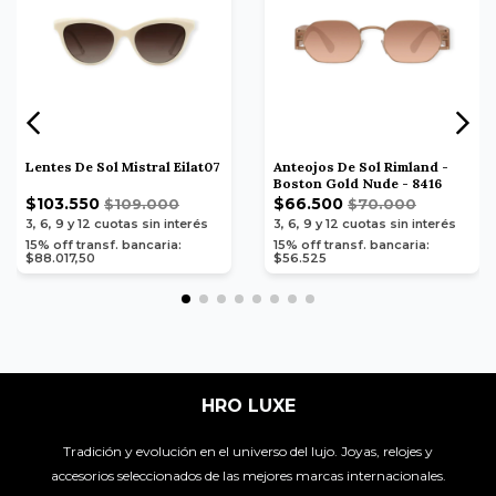
Lentes De Sol Mistral Eilat07
Anteojos De Sol Rimland -
Boston Gold Nude - 8416
$103.550
$66.500
$109.000
$70.000
3, 6, 9 y 12
cuotas sin interés
3, 6, 9 y 12
cuotas sin interés
15% off transf. bancaria:
15% off transf. bancaria:
$88.017,50
$56.525
HRO LUXE
Tradición y evolución en el universo del lujo. Joyas, relojes y
accesorios seleccionados de las mejores marcas internacionales.