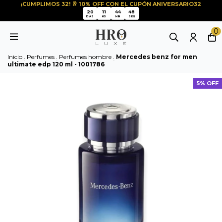
¡CUMPLIMOS 32! 🥂 10% OFF CON EL CUPÓN ANIVERSARIO32
20
11
44
48
20
11
44
48
DÍAS
HS
MIN
SEG
0
Inicio
.
Perfumes
.
Perfumes hombre
.
Mercedes benz for men
ultimate edp 120 ml - 1001786
5% OFF