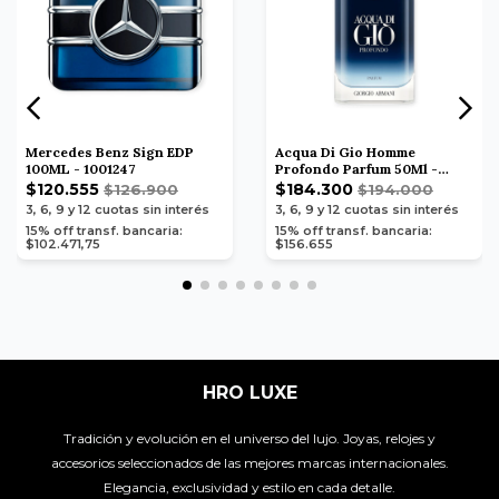
Mercedes Benz Sign EDP
Acqua Di Gio Homme
100ML - 1001247
Profondo Parfum 50Ml -
1006109
$120.555
$184.300
$126.900
$194.000
3, 6, 9 y 12
cuotas sin interés
3, 6, 9 y 12
cuotas sin interés
15% off transf. bancaria:
15% off transf. bancaria:
$102.471,75
$156.655
HRO LUXE
Tradición y evolución en el universo del lujo. Joyas, relojes y
accesorios seleccionados de las mejores marcas internacionales.
Elegancia, exclusividad y estilo en cada detalle.