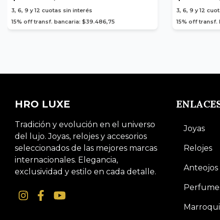
3, 6, 9 y 12
cuotas sin interés
3, 6, 9 y 12
cuot
15% off transf. bancaria: $39.486,75
15% off transf.
ENLACE
HRO LUXE
Tradición y evolución en el universo
Joyas
del lujo. Joyas, relojes y accesorios
seleccionados de las mejores marcas
Relojes
internacionales. Elegancia,
Anteojos
exclusividad y estilo en cada detalle.
Perfume
Marroqui