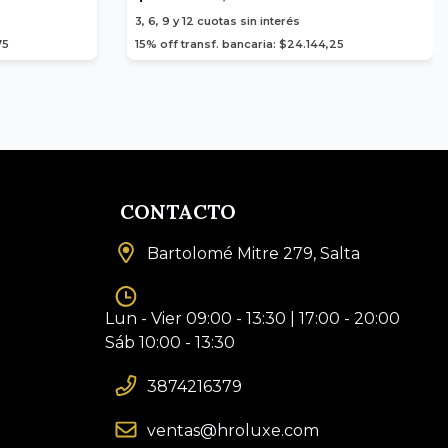
3, 6, 9 y 12
cuotas sin interés
75
15% off transf. bancaria: $24.144,25
CONTACTO
Bartolomé Mitre 279, Salta
Lun - Vier 09:00 - 13:30 | 17:00 - 20:00
Sáb 10:00 - 13:30
3874216379
ventas@hroluxe.com