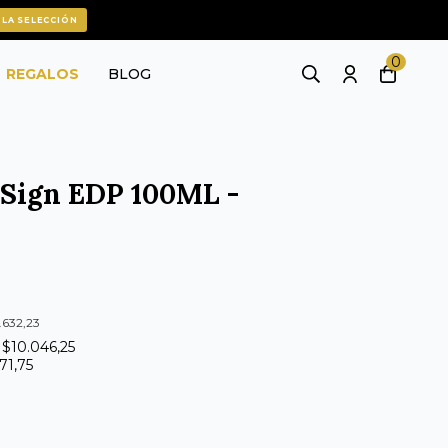
 LA SELECCIÓN
0
REGALOS
BLOG
 Sign EDP 100ML -
.632,23
 $10.046,25
471,75