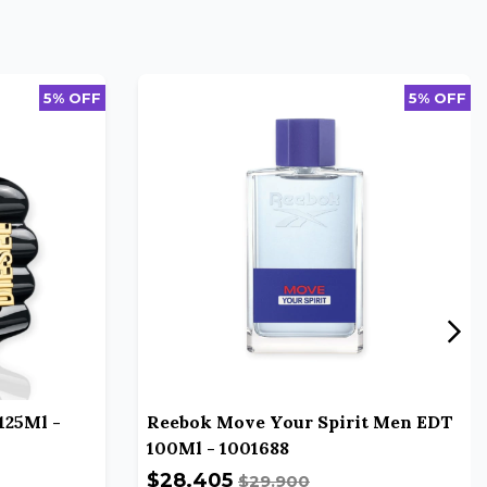
5% OFF
5% OFF
125Ml -
Reebok Move Your Spirit Men EDT
100Ml - 1001688
$28.405
$29.900