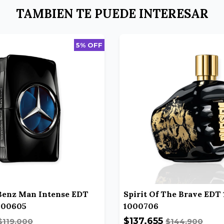
TAMBIEN TE PUEDE INTERESAR
5% OFF
Benz Man Intense EDT
Spirit Of The Brave EDT 
000605
1000706
$137.655
$119.000
$144.900