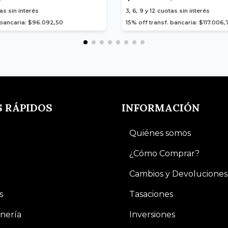
as sin interés
3, 6, 9 y 12
cuotas sin interés
 bancaria: $96.092,50
15% off transf. bancaria: $117.006,
S RÁPIDOS
INFORMACIÓN
Quiénes somos
¿Cómo Comprar?
Cambios y Devoluciones
s
Tasaciones
nería
Inversiones