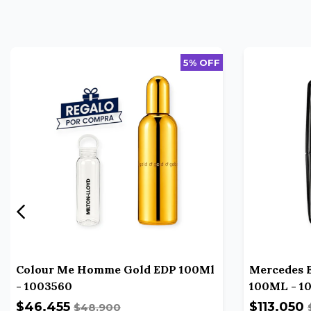
5% OFF
Colour Me Homme Gold EDP 100Ml
Mercedes 
- 1003560
100ML - 1
$46.455
$113.050
$48.900