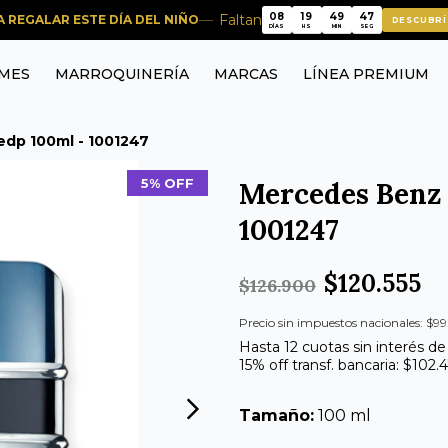
08
19
49
46
Faltan
RA REGALAR ESTE DÍA DEL NIÑO
DESCUBRÍ
08
19
49
46
DÍAS
HS
MIN
SEG
MES
MARROQUINERÍA
MARCAS
LÍNEA PREMIUM
edp 100ml - 1001247
5% OFF
Mercedes Benz
1001247
$120.555
$126.900
Precio sin impuestos nacionales: $99
Hasta 12 cuotas sin interés de
15% off transf. bancaria: $102.
Tamaño:
100 ml