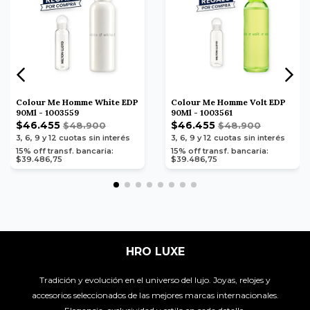
Colour Me Homme White EDP
Colour Me Homme Volt EDP
90Ml - 1003559
90Ml - 1003561
$46.455
$46.455
$48.900
$48.900
3, 6, 9 y 12
cuotas sin interés
3, 6, 9 y 12
cuotas sin interés
15% off transf. bancaria:
15% off transf. bancaria:
$39.486,75
$39.486,75
HRO LUXE
Tradición y evolución en el universo del lujo. Joyas, relojes y
accesorios seleccionados de las mejores marcas internacionales.