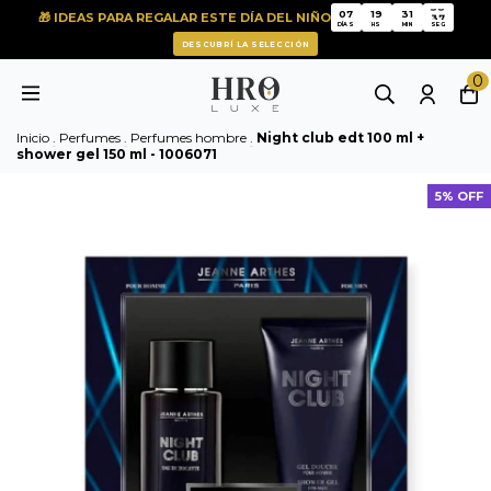
37
07
19
31
🎁 IDEAS PARA REGALAR ESTE DÍA DEL NIÑO
37
07
19
31
DÍAS
HS
MIN
SEG
DESCUBRÍ LA SELECCIÓN
0
Inicio
.
Perfumes
.
Perfumes hombre
.
Night club edt 100 ml +
shower gel 150 ml - 1006071
5% OFF