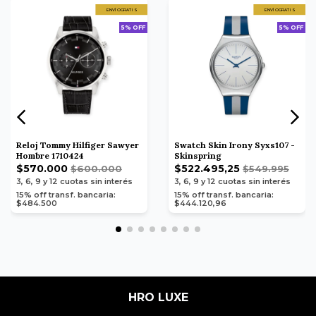
ENVÍO GRATIS
ENVÍO GRATIS
5% OFF
5% OFF
Reloj Tommy Hilfiger Sawyer
Swatch Skin Irony Syxs107 -
Hombre 1710424
Skinspring
$570.000
$522.495,25
$600.000
$549.995
3, 6, 9 y 12
cuotas sin interés
3, 6, 9 y 12
cuotas sin interés
15% off transf. bancaria:
15% off transf. bancaria:
$484.500
$444.120,96
HRO LUXE