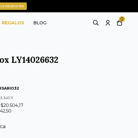
 LA SELECCIÓN
0
REGALOS
BLOG
nox LY14026632
RSARIO32
3.347,11
 $20.504,17
142,50
ica