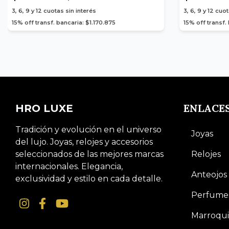
3, 6, 9 y 12
cuotas sin interés
3, 6, 9 y 12
cuot
15% off transf. bancaria: $1.170.875
15% off transf
ENLACE
HRO LUXE
Tradición y evolución en el universo
Joyas
del lujo. Joyas, relojes y accesorios
seleccionados de las mejores marcas
Relojes
internacionales. Elegancia,
Anteojos
exclusividad y estilo en cada detalle.
Perfume
Marroqui