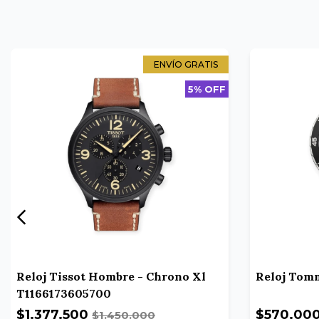
ENVÍO GRATIS
5% OFF
Reloj Tissot Hombre - Chrono Xl
Reloj Tomm
T1166173605700
$1.377.500
$570.00
$1.450.000