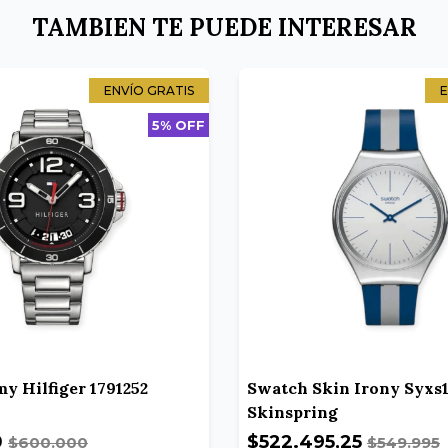
TAMBIEN TE PUEDE INTERESAR
ENVÍO GRATIS
E
5% OFF
y Hilfiger 1791252
Swatch Skin Irony Syxs1
Skinspring
0
$522.495,25
$600.000
$549.995