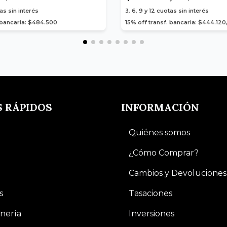
as sin interés
3, 6, 9 y 12
cuotas sin interés
. bancaria: $484.500
15% off transf. bancaria: $444.120
S RÁPIDOS
INFORMACIÓN
Quiénes somos
¿Cómo Comprar?
Cambios y Devoluciones
s
Tasaciones
nería
Inversiones