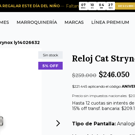
26
07
10
04
Faltan
RA REGALAR ESTE DÍA DEL NIÑO
DESCUBRÍ
26
07
10
04
DÍAS
HS
MIN
SEG
MES
MARROQUINERÍA
MARCAS
LÍNEA PREMIUM
trynox ly14026632
Sin stock
Reloj Cat Stry
5% OFF
$246.050
$259.000
$221.445 aplicando el código
ANIVE
Precio sin impuestos nacionales: $20
Hasta 12 cuotas sin interés de
15% off transf. bancaria: $209.
Tipo de Pantalla:
Analog