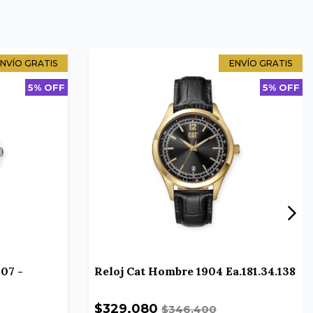
NVÍO GRATIS
ENVÍO GRATIS
5% OFF
5% OFF
07 -
Reloj Cat Hombre 1904 Ea.181.34.138
$329.080
$346.400